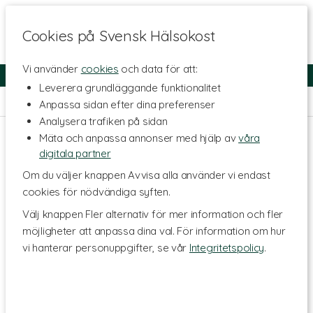
Cookies på Svensk Hälsokost
Vi använder
cookies
och data för att:
Fri frakt
Snabb leverans
Kundklubb
Leverera grundläggande funktionalitet
Hem
>
Livsmedel
>
Salt
Anpassa sidan efter dina preferenser
Analysera trafiken på sidan
Mäta och anpassa annonser med hjälp av
våra
digitala partner
Om du väljer knappen Avvisa alla använder vi endast
cookies för nödvändiga syften.
Välj knappen Fler alternativ för mer information och fler
möjligheter att anpassa dina val. För information om hur
vi hanterar personuppgifter, se vår
Integritetspolicy
.