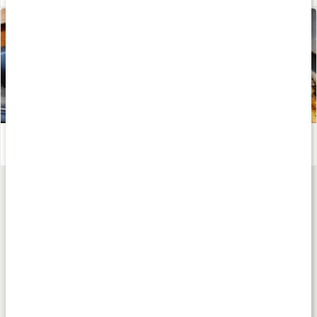
Näringsrik och supergod Allt-i-ett-pizza – recept av Kalorismart
Läs artikel