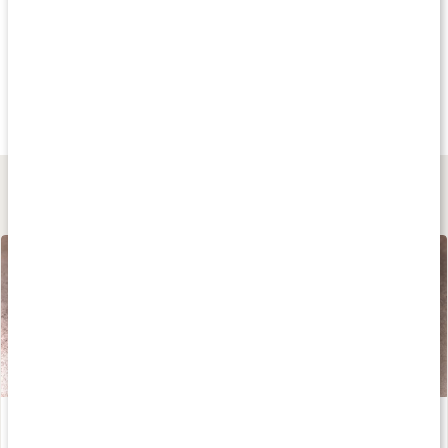
Andra har köpt
Andra har köpt
Andra har köp
85 kr
55 kr
95 kr
Herbamare Spicy
Herbamare Örtsalt
Havssalt Finmale
250 g
250 g
227 g
Lär dig mer
Välj rätt salt - stor guide!
Läs artikel