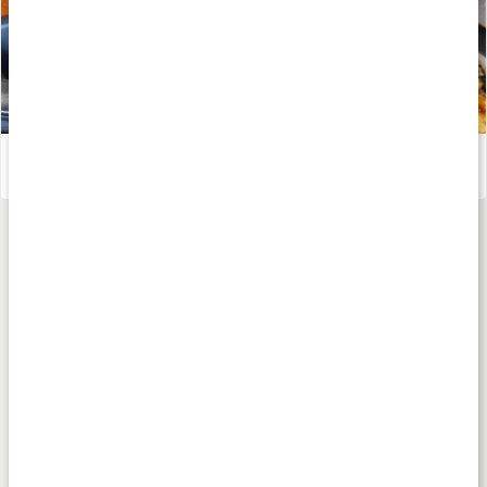
Näringsrik och supergod Allt-i-ett-pizza – recept av Kalorismart
Läs artikel