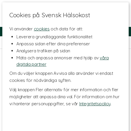
Cookies på Svensk Hälsokost
Vi använder
cookies
och data för att:
Fri frakt
Snabb leverans
Kundklubb
Leverera grundläggande funktionalitet
Hem
>
Livsmedel
>
Salt
Anpassa sidan efter dina preferenser
Analysera trafiken på sidan
Mäta och anpassa annonser med hjälp av
våra
digitala partner
Om du väljer knappen Avvisa alla använder vi endast
cookies för nödvändiga syften.
Välj knappen Fler alternativ för mer information och fler
möjligheter att anpassa dina val. För information om hur
vi hanterar personuppgifter, se vår
Integritetspolicy
.