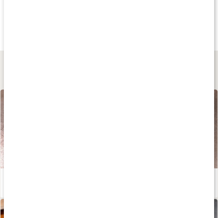
Andra har köpt
Andra har köpt
Andra har köp
85 kr
55 kr
95 kr
Herbamare Spicy
Örtsalt Ramslök
Havssalt Finmale
250 g
95 g
227 g
Lär dig mer
Välj rätt salt - stor guide!
Läs artikel