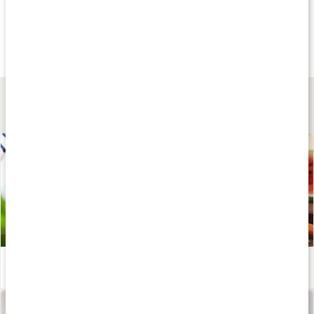
Köp 3 - spara 9%
20%
Köp 3 - spara 9
95 kr
167 kr
209 kr
Bikarbonat
MultiMineraler
MultiVitaminer
1 kg
90 kaps
90 kaps
Lär dig mer
Basa kroppen med rätt kost
Läs artikel