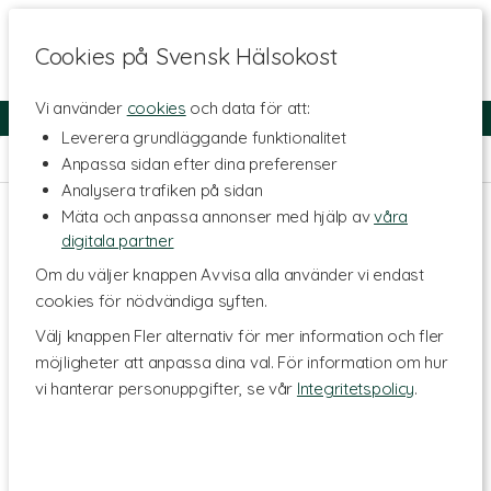
Cookies på Svensk Hälsokost
Vi använder
cookies
och data för att:
Fri frakt
Snabb leverans
Kundklubb
Leverera grundläggande funktionalitet
Hem
>
Hälsa
>
Mage & Tarm
>
Matsmältning & Enzymer
Anpassa sidan efter dina preferenser
Analysera trafiken på sidan
Mäta och anpassa annonser med hjälp av
våra
digitala partner
Om du väljer knappen Avvisa alla använder vi endast
cookies för nödvändiga syften.
Välj knappen Fler alternativ för mer information och fler
möjligheter att anpassa dina val. För information om hur
vi hanterar personuppgifter, se vår
Integritetspolicy
.