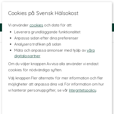
Cookies på Svensk Hälsokost
Vi använder
cookies
och data för att:
Fri frakt
Snabb leverans
Kundklubb
Leverera grundläggande funktionalitet
Hem
>
Hälsa
>
Led- & muskelbesvär
>
Liniment & Salvor
Anpassa sidan efter dina preferenser
Analysera trafiken på sidan
Mäta och anpassa annonser med hjälp av
våra
digitala partner
Om du väljer knappen Avvisa alla använder vi endast
cookies för nödvändiga syften.
Välj knappen Fler alternativ för mer information och fler
möjligheter att anpassa dina val. För information om hur
vi hanterar personuppgifter, se vår
Integritetspolicy
.