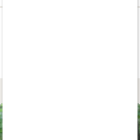
Produkttips
Tips
Tips
Andra har köp
149 kr
139 kr
75 kr
Linnex Stick
Silverlotion
Tiger Balsam Vit
50 g
250 ml Silverlotion
19 g
Lär dig mer