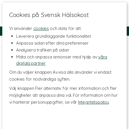
Cookies på Svensk Hälsokost
Vi använder
cookies
och data för att:
Fri frakt
Snabb leverans
Kundklubb
Leverera grundläggande funktionalitet
Hem
>
Hälsa
>
Led- & muskelbesvär
>
Liniment & Salvor
Anpassa sidan efter dina preferenser
Analysera trafiken på sidan
Mäta och anpassa annonser med hjälp av
våra
digitala partner
Om du väljer knappen Avvisa alla använder vi endast
cookies för nödvändiga syften.
Välj knappen Fler alternativ för mer information och fler
möjligheter att anpassa dina val. För information om hur
vi hanterar personuppgifter, se vår
Integritetspolicy
.