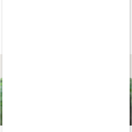
Tips
Tips
Andra har köp
149 kr
139 kr
75 kr
Linnex Stick
Silverlotion
Tiger Balsam Vit
50 g
250 ml Silverlotion
19 g
Lär dig mer