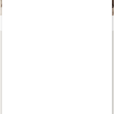
Te - världens hälsodryck
Läs artikel