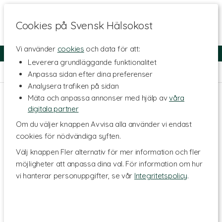
Cookies på Svensk Hälsokost
Vi använder
cookies
och data för att:
Fri frakt
Snabb leverans
Kundklubb
Leverera grundläggande funktionalitet
Hem
>
Livsmedel
>
Te & Kaffe
>
Örtte
Anpassa sidan efter dina preferenser
Analysera trafiken på sidan
Mäta och anpassa annonser med hjälp av
våra
digitala partner
Om du väljer knappen Avvisa alla använder vi endast
cookies för nödvändiga syften.
Välj knappen Fler alternativ för mer information och fler
möjligheter att anpassa dina val. För information om hur
vi hanterar personuppgifter, se vår
Integritetspolicy
.