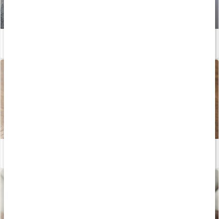
Enkla huskurer vid halsbränna
Läs artikel
Därför är örtte bra
Läs artikel