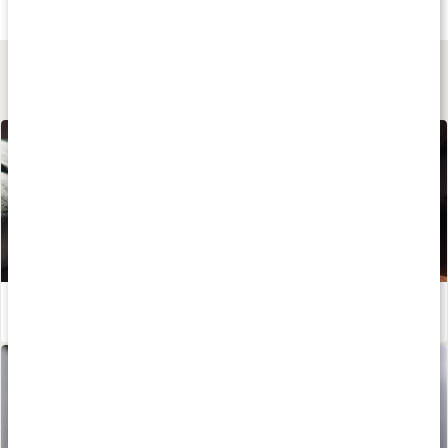
100 g
50 g
40 g
Lär dig mer
Huskur vid magkatarr
Läs artikel