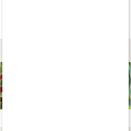
Nyhet
Komplement
Köp 3 - spara 9
fr.
279 kr
269 kr
189 kr
Diet Shake
Diet CLA
Diet Green Coffe
Skogsbär Yoghurt
180 kaps
60 kaps
Lär dig mer
Chili, capsaicin
Läs artikel