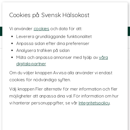
Cookies på Svensk Hälsokost
Vi använder
cookies
och data för att:
Fri frakt
Snabb leverans
Kundklubb
Leverera grundläggande funktionalitet
Hem
>
Livsstil & Träning
>
Träningstillskott
>
Viktminskning
Anpassa sidan efter dina preferenser
Analysera trafiken på sidan
Mäta och anpassa annonser med hjälp av
våra
digitala partner
Om du väljer knappen Avvisa alla använder vi endast
cookies för nödvändiga syften.
Välj knappen Fler alternativ för mer information och fler
möjligheter att anpassa dina val. För information om hur
vi hanterar personuppgifter, se vår
Integritetspolicy
.