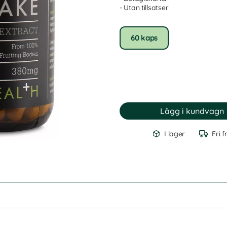
- Utan tillsatser
60 kaps
I lager
Fri f