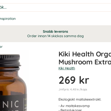
Inspiration
Snabb leverans
Order innan 14 skickas samma dag
ar
Kiki Health Org
Mushroom Extra
Kiki Health
269 kr
Jmfpris: 4,48 kr/kaps
Ekologiskt maitakeextrakt.
- Av maitakesvamp
- Betaglukaner