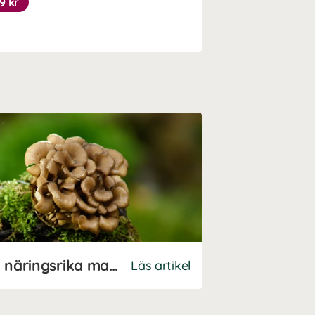
9 kr
Allt om maitake: den näringsrika matsvampen
Läs artikel