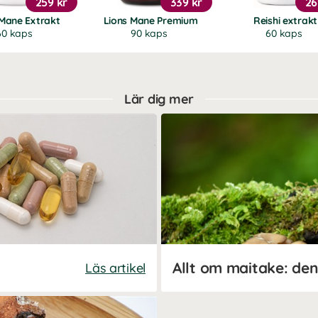
259 kr
339 kr
26
 Mane Extrakt
Lions Mane Premium
Reishi extrakt
60 kaps
90 kaps
60 kaps
Lär dig mer
Läs artikel