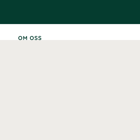
OM OSS
Lär känna oss
Vår historia
Våra varumärken
Hållbarhet
Tillgänglighet
Prenumerera
Våra märkningar och certifieringar
Våra hälsoinspiratörer
Karriär
Samarbeten