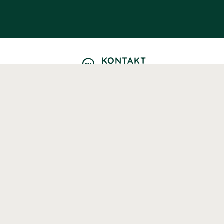
KONTAKT
Kontaktformulär
TELEFON
0220601040
Vardagar: 09:00-12:00
E-POST
info@svenskhalsokost.se
MINA SIDOR
Logga in