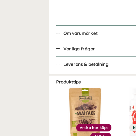
Om varumärket
Vanliga frågor
Leverans & betalning
Produkttips
Andra har köpt
K