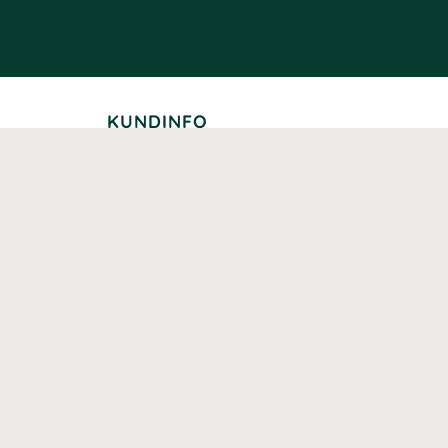
KUNDINFO
Leverans
Betalning
Returer
Köpvillkor
Kundklubb
Studentrabatt
Seniorrabatt
Kontaktuppgifter Läkemedelsverket