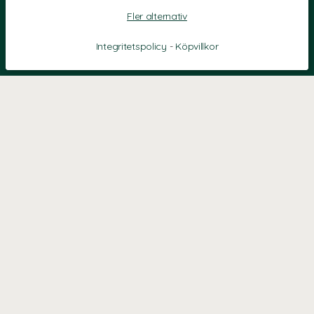
Fler alternativ
Integritetspolicy
-
Köpvillkor
KONTAKT
Kontaktformulär
TELEFON