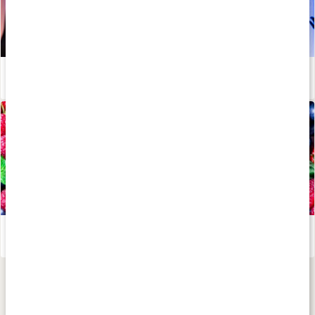
Stötta lymfan i förkylningstider - Johanna Hector tipsar!
Läs artikel
Därför ska du äta antioxidanter
Läs artikel