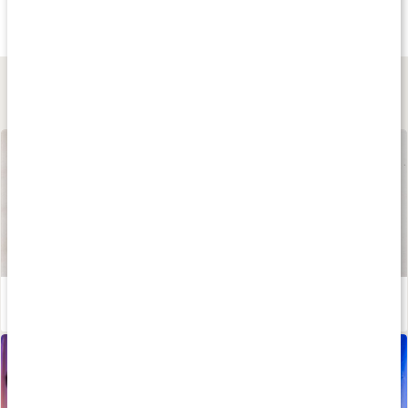
Liquid ChloropHeal
Q10 300
Q10+Selen+Vitamin
Original
60 kaps
60 kaps
Lär dig mer
Våra kapslar och tabletter
Läs artikel