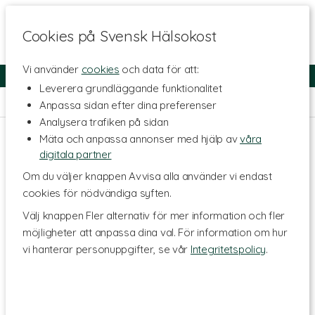
Cookies på Svensk Hälsokost
Vi använder
cookies
och data för att:
Fri frakt
Snabb leverans
Kundklubb
Leverera grundläggande funktionalitet
Hem
>
Hälsa
Anpassa sidan efter dina preferenser
Analysera trafiken på sidan
Mäta och anpassa annonser med hjälp av
våra
digitala partner
Om du väljer knappen Avvisa alla använder vi endast
cookies för nödvändiga syften.
Välj knappen Fler alternativ för mer information och fler
möjligheter att anpassa dina val. För information om hur
vi hanterar personuppgifter, se vår
Integritetspolicy
.