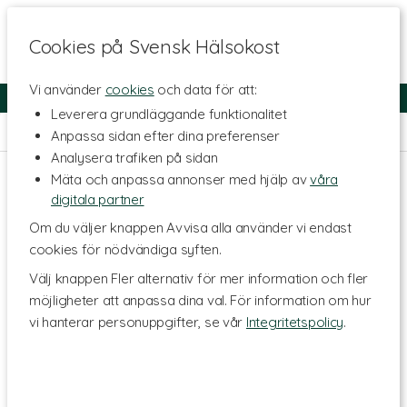
Cookies på Svensk Hälsokost
Vi använder
cookies
och data för att:
Fri frakt
Snabb leverans
Kundklubb
Leverera grundläggande funktionalitet
Hem
>
Kosttillskott - Ämnen
>
Vitaminer
>
Multivitaminer
Anpassa sidan efter dina preferenser
Analysera trafiken på sidan
Mäta och anpassa annonser med hjälp av
våra
digitala partner
Om du väljer knappen Avvisa alla använder vi endast
cookies för nödvändiga syften.
Välj knappen Fler alternativ för mer information och fler
möjligheter att anpassa dina val. För information om hur
vi hanterar personuppgifter, se vår
Integritetspolicy
.