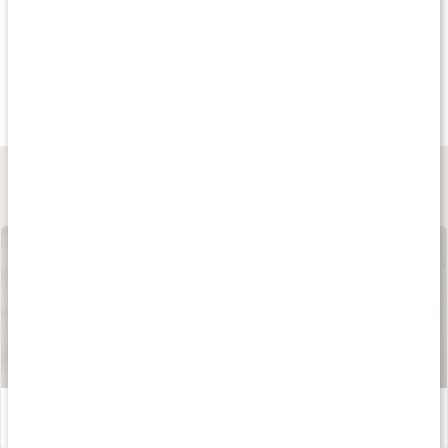
Köp 3 - spara 7%
Köp 4 - spara 24%
Andra har köp
129 kr
65 kr
113 kr
Kids Vitamin C+D3
Multivitamin Barn
Monkids Multi
120 tuggtabletter
60 Gummies
60 st.
Lär dig mer
Våra kapslar och tabletter
Läs artikel