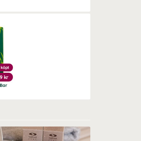
 köpt
19 kr
Bar