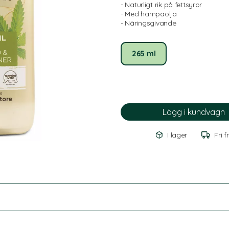
- Naturligt rik på fettsyror
- Med hampaolja
- Näringsgivande
265 ml
I lager
Fri f