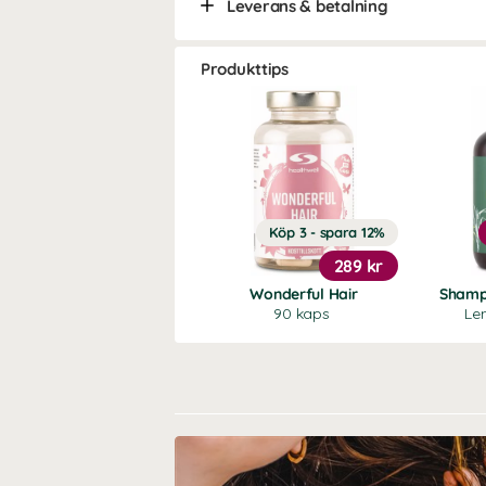
Leverans & betalning
Produkttips
Köp 3 - spara 12%
289 kr
Wonderful Hair
Shamp
90 kaps
Le