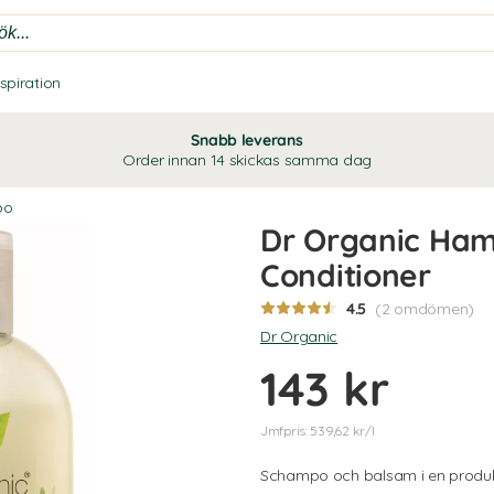
nspiration
Snabb leverans
Order innan 14 skickas samma dag
po
Dr Organic Ha
Conditioner
4.5
(2 omdömen)
Dr Organic
143 kr
Jmfpris: 539,62 kr/l
Schampo och balsam i en produk