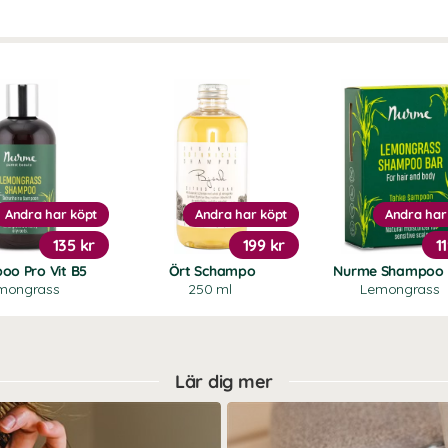
Andra har köpt
Andra har köpt
Andra har
135 kr
199 kr
1
oo Pro Vit B5
Ört Schampo
Nurme Shampoo 
mongrass
250 ml
Lemongrass
Lär dig mer