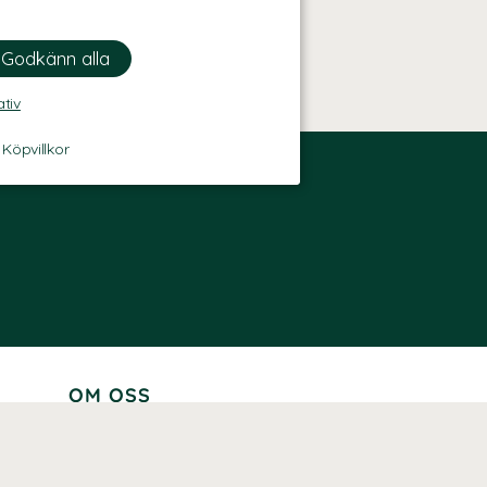
ativ
-
Köpvillkor
OM OSS
Lär känna oss
Vår historia
Våra varumärken