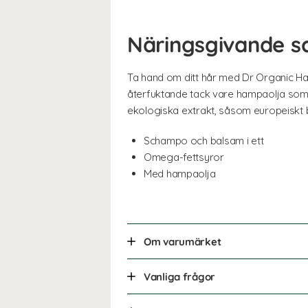
Näringsgivande s
Ta hand om ditt hår med Dr Organic H
återfuktande tack vare hampaolja som h
ekologiska extrakt, såsom europeiskt bl
Schampo och balsam i ett
Omega-fettsyror
Med hampaolja
Om varumärket
Vanliga frågor