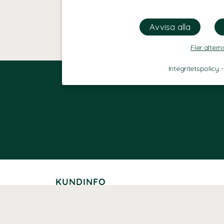
Fler altern
Integritetspolicy
KUNDINFO
Leverans
Betalning
Returer