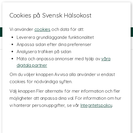
Cookies på Svensk Hälsokost
Vi använder
cookies
och data för att:
Fri frakt
Snabb leverans
Kundklubb
Leverera grundläggande funktionalitet
Hem
>
Skönhet
>
Tandvård & Munhälsa
Anpassa sidan efter dina preferenser
Analysera trafiken på sidan
Mäta och anpassa annonser med hjälp av
våra
digitala partner
Om du väljer knappen Avvisa alla använder vi endast
cookies för nödvändiga syften.
Välj knappen Fler alternativ för mer information och fler
möjligheter att anpassa dina val. För information om hur
vi hanterar personuppgifter, se vår
Integritetspolicy
.