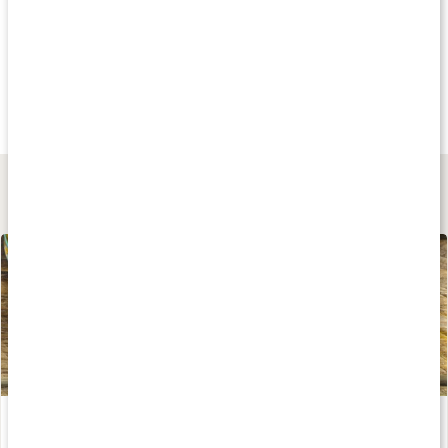
Andra har köpt
20%
Andra har köp
99 kr
87 kr
115 kr
Munskölj
Ecodenta Mouthwash
Arnica Munspray
Gum Health
500 ml
30 ml
Lär dig mer
Gör egen guldtandkräm för tandblekning
Läs artikel