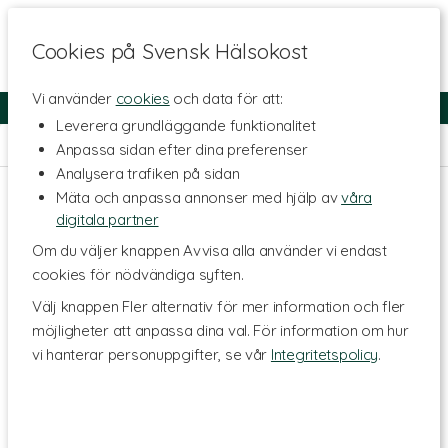
Cookies på Svensk Hälsokost
Vi använder
cookies
och data för att:
Fri frakt
Snabb leverans
Kundklubb
Leverera grundläggande funktionalitet
Hem
>
Naturliga Oljor
>
Tillbehör Oljor
Anpassa sidan efter dina preferenser
Analysera trafiken på sidan
Mäta och anpassa annonser med hjälp av
våra
digitala partner
Om du väljer knappen Avvisa alla använder vi endast
cookies för nödvändiga syften.
Välj knappen Fler alternativ för mer information och fler
möjligheter att anpassa dina val. För information om hur
vi hanterar personuppgifter, se vår
Integritetspolicy
.