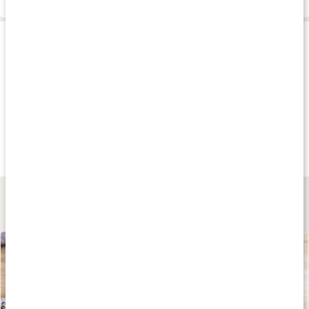
Produkttips
Andra har köpt
Andra har köpt
Andra har köp
85 kr
199 kr
85 kr
Glycerol Vegetabilisk
Tvålmassa Shea
Glycerol EKO
250 ml
1 kg
100 ml
Lär dig mer