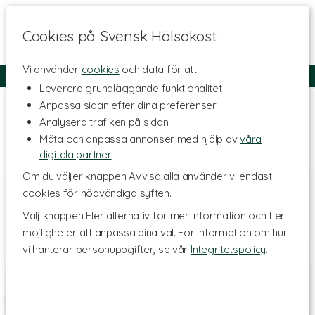
Cookies på Svensk Hälsokost
Vi använder
cookies
och data för att:
Fri frakt
Snabb leverans
Kundklubb
Leverera grundläggande funktionalitet
Hem
>
Naturliga Oljor
>
Tillbehör Oljor
Anpassa sidan efter dina preferenser
Analysera trafiken på sidan
Mäta och anpassa annonser med hjälp av
våra
digitala partner
Om du väljer knappen Avvisa alla använder vi endast
cookies för nödvändiga syften.
Välj knappen Fler alternativ för mer information och fler
möjligheter att anpassa dina val. För information om hur
vi hanterar personuppgifter, se vår
Integritetspolicy
.