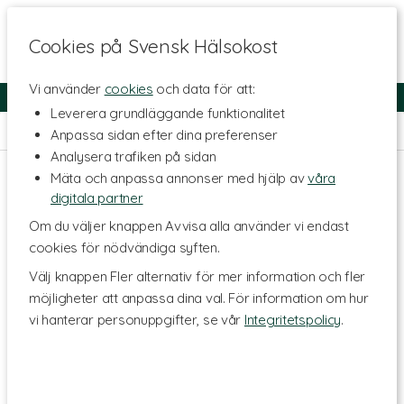
Cookies på Svensk Hälsokost
Vi använder
cookies
och data för att:
Fri frakt
Snabb leverans
Kundklubb
Leverera grundläggande funktionalitet
Hem
>
Hälsa
>
Stress
Anpassa sidan efter dina preferenser
Analysera trafiken på sidan
Mäta och anpassa annonser med hjälp av
våra
digitala partner
Om du väljer knappen Avvisa alla använder vi endast
cookies för nödvändiga syften.
Välj knappen Fler alternativ för mer information och fler
möjligheter att anpassa dina val. För information om hur
vi hanterar personuppgifter, se vår
Integritetspolicy
.