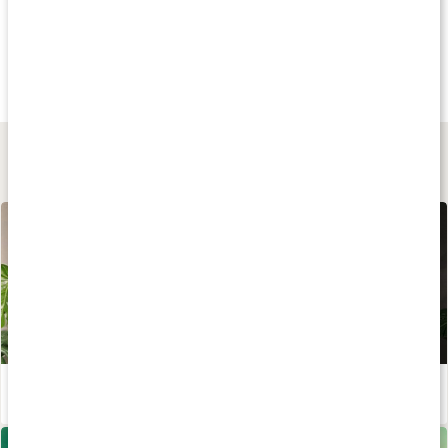
Köp 3 - spara 33%
Andra har köpt
Andra har köp
99 kr
295 kr
49 kr
Sleep Tape sovtejp
Relaxator
Träningsprogra
1 Månad
1 st
1 st
Lär dig mer
Breathwork - komplett guide till andningsövningar
Läs artikel