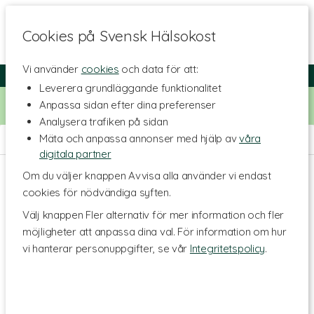
Cookies på Svensk Hälsokost
Vi använder
cookies
och data för att:
Fri frakt
Snabb leverans
Kundklubb
Leverera grundläggande funktionalitet
Bara idag! Handla för 500 kr i butiken och få 20% på alla
Anpassa sidan efter dina preferenser
Healthwell-vitaminer. Kod:
VITAMINER20
Analysera trafiken på sidan
Mäta och anpassa annonser med hjälp av
våra
Hem
>
Livsmedel
>
Olja & Fett
digitala partner
Om du väljer knappen Avvisa alla använder vi endast
cookies för nödvändiga syften.
Välj knappen Fler alternativ för mer information och fler
möjligheter att anpassa dina val. För information om hur
vi hanterar personuppgifter, se vår
Integritetspolicy
.