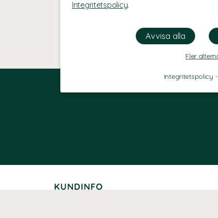
Integritetspolicy
.
Fler altern
Integritetspolicy
KUNDINFO
Leverans
Betalning