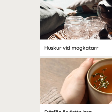
Huskur vid magkatarr
Därför är örtte bra