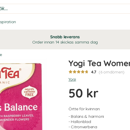
nspiration
Snabb leverans
Order innan 14 skickas samma dag
te
Yogi Tea Wome
4.7
(6 omdömen)
Yogi
50 kr
Örtte för kvinnan.
- Balans & harmoni
- Hallonblad
- Citronverbena