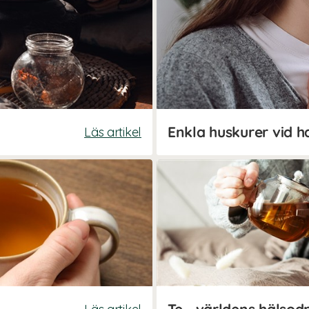
Enkla huskurer vid 
Läs artikel
Te - världens hälsod