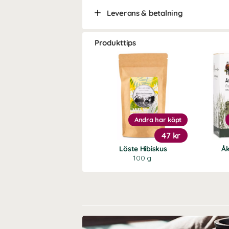
Leverans & betalning
Produkttips
Andra har köpt
47 kr
Löste Hibiskus
Å
100 g