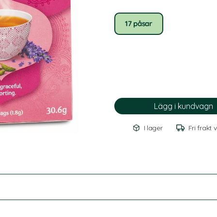
17 påsar
I lager
Fri frakt 