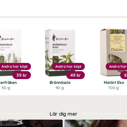
Andra har köpt
Andra har köpt
Andra har
39 kr
49 kr
8
kerfräken
Brännässla
Malört Eko
50 g
40 g
100 g
Lär dig mer