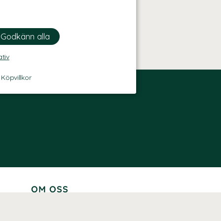
ativ
-
Köpvillkor
OM OSS
Lär känna oss
Vår historia