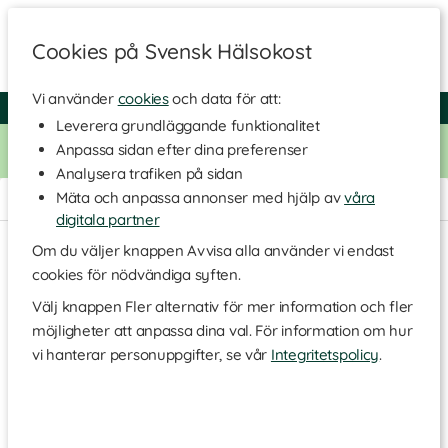
Cookies på Svensk Hälsokost
Vi använder
cookies
och data för att:
Fri frakt
Snabb leverans
Kundklubb
Leverera grundläggande funktionalitet
Bara idag! Handla för 500 kr i butiken och få 20% på alla
Anpassa sidan efter dina preferenser
Healthwell-vitaminer. Kod:
VITAMINER20
Analysera trafiken på sidan
Mäta och anpassa annonser med hjälp av
våra
Hem
>
Livsmedel
>
Te & Kaffe
>
Örtte
digitala partner
Om du väljer knappen Avvisa alla använder vi endast
cookies för nödvändiga syften.
Välj knappen Fler alternativ för mer information och fler
möjligheter att anpassa dina val. För information om hur
vi hanterar personuppgifter, se vår
Integritetspolicy
.