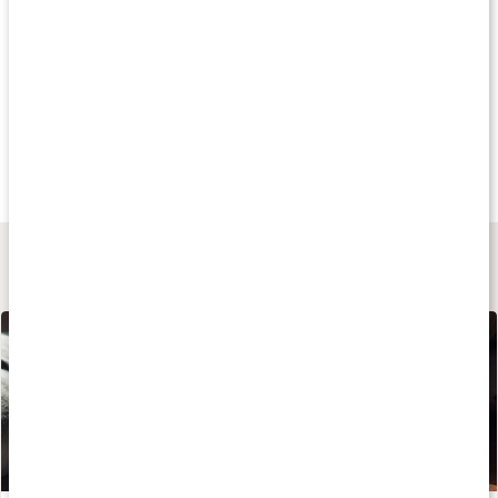
Andra har köpt
Andra har köpt
Andra har köp
47 kr
39 kr
49 kr
Löste Hibiskus
Åkerfräken
Brännässla
100 g
50 g
40 g
Lär dig mer