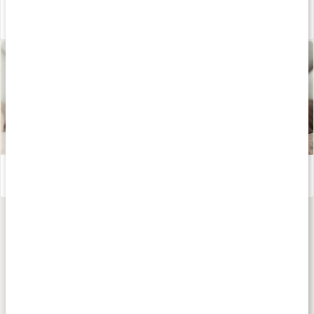
Därför är örtte bra
Läs artikel
Te - världens hälsodryck
Läs artikel