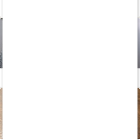
Huskur vid magkatarr
Läs artikel
Enkla huskurer vid halsbränna
Läs artikel