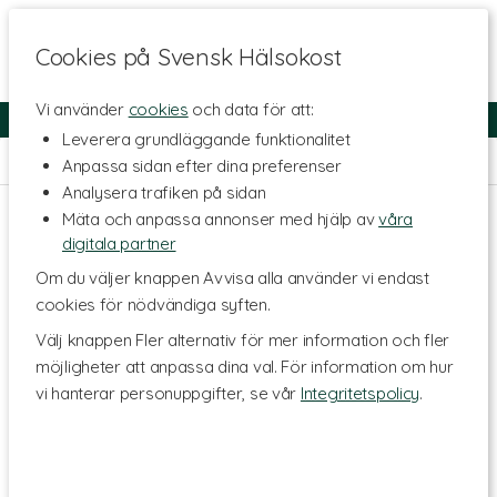
Cookies på Svensk Hälsokost
Vi använder
cookies
och data för att:
Fri frakt
Snabb leverans
Kundklubb
Leverera grundläggande funktionalitet
Hem
>
Livsmedel
>
Te & Kaffe
>
Örtte
Anpassa sidan efter dina preferenser
Analysera trafiken på sidan
Mäta och anpassa annonser med hjälp av
våra
digitala partner
Om du väljer knappen Avvisa alla använder vi endast
cookies för nödvändiga syften.
Välj knappen Fler alternativ för mer information och fler
möjligheter att anpassa dina val. För information om hur
vi hanterar personuppgifter, se vår
Integritetspolicy
.