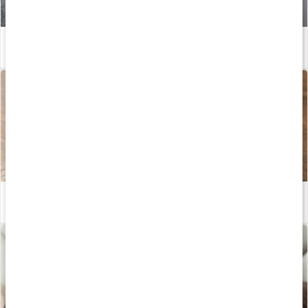
Enkla huskurer vid halsbränna
Läs artikel
Därför är örtte bra
Läs artikel