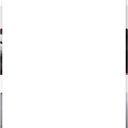
Lär dig mer
Huskur vid magkatarr
Läs artikel