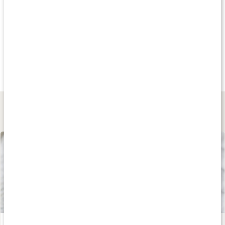
Andra har köpt
Andra har köpt
Andra har köp
75 kr
39 kr
75 kr
Löste Körsbärsdröm
Indian Chai
Te Earl Grey Crea
100 g
20 påsar
100 g
Lär dig mer