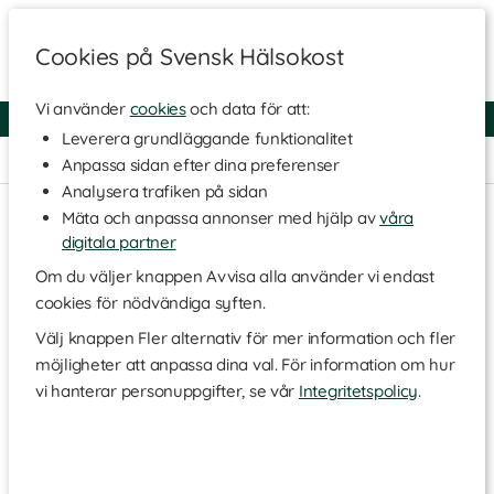
Cookies på Svensk Hälsokost
Vi använder
cookies
och data för att:
Fri frakt
Snabb leverans
Kundklubb
Leverera grundläggande funktionalitet
Hem
>
Livsmedel
>
Te & Kaffe
>
Svart te
Anpassa sidan efter dina preferenser
Analysera trafiken på sidan
Mäta och anpassa annonser med hjälp av
våra
digitala partner
Om du väljer knappen Avvisa alla använder vi endast
cookies för nödvändiga syften.
Välj knappen Fler alternativ för mer information och fler
möjligheter att anpassa dina val. För information om hur
vi hanterar personuppgifter, se vår
Integritetspolicy
.