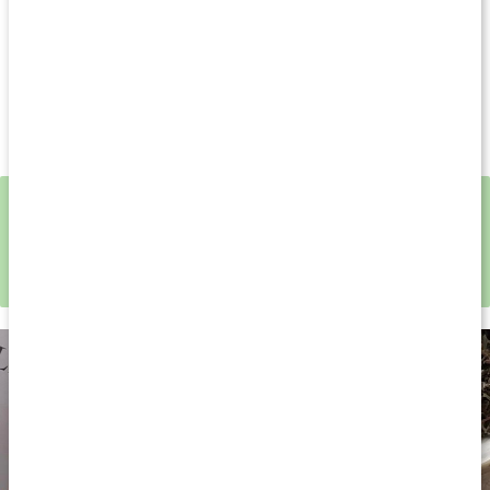
koffein och kan drickas på kvällen. Varför inte passa på att
sitta ner och njuta en stund medan den lilla bebisen sover.
Ekologiskt örtte
För postpartum efter graviditet och förlossning
Naturligt koffeinfritt
Krossa försiktigt en matsked örter i en kopp eller tesil och häll
över 2 dl hett vatten. Låt dra 5-10 minuter innan du dricker.
Postpartum Tea är del av en serie örtte för kvinnor,
se hela
utbudet från Womensync här
.