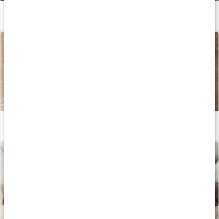
Enkla huskurer vid halsbränna
Läs artikel
Därför är örtte bra
Läs artikel