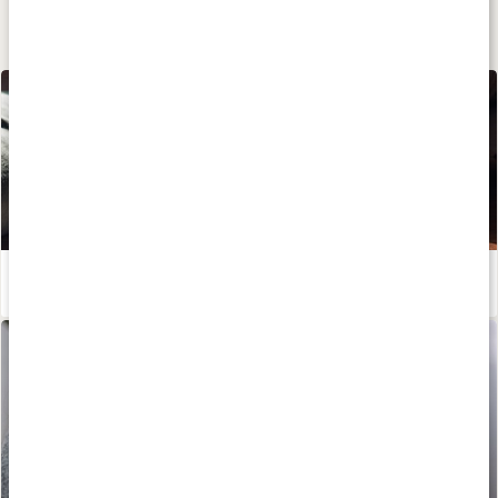
Lär dig mer
Huskur vid magkatarr
Läs artikel