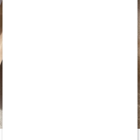
Ekologiskt örtte från Womensync är speciellt framtagen för
kvinnans välmående.