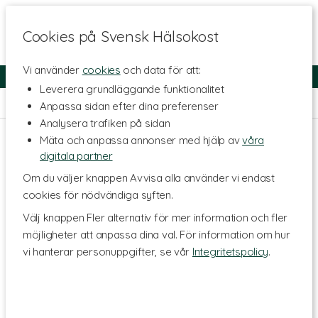
Cookies på Svensk Hälsokost
Vi använder
cookies
och data för att:
Fri frakt
Snabb leverans
Kundklubb
Leverera grundläggande funktionalitet
Hem
>
Livsmedel
>
Te & Kaffe
>
Örtte
Anpassa sidan efter dina preferenser
Analysera trafiken på sidan
Mäta och anpassa annonser med hjälp av
våra
digitala partner
Om du väljer knappen Avvisa alla använder vi endast
cookies för nödvändiga syften.
Välj knappen Fler alternativ för mer information och fler
möjligheter att anpassa dina val. För information om hur
vi hanterar personuppgifter, se vår
Integritetspolicy
.