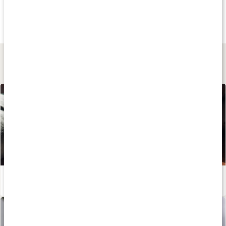
47 kr
39 kr
49 kr
Löste Hibiskus
Åkerfräken
Brännässla
100 g
50 g
40 g
Lär dig mer
Huskur vid magkatarr
Läs artikel