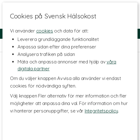
Cookies på Svensk Hälsokost
Vi använder
cookies
och data för att:
Fri frakt
Snabb leverans
Kundklubb
Leverera grundläggande funktionalitet
Hem
>
Livsmedel
>
Te & Kaffe
>
Örtte
Anpassa sidan efter dina preferenser
Analysera trafiken på sidan
Mäta och anpassa annonser med hjälp av
våra
digitala partner
Om du väljer knappen Avvisa alla använder vi endast
cookies för nödvändiga syften.
Välj knappen Fler alternativ för mer information och fler
möjligheter att anpassa dina val. För information om hur
vi hanterar personuppgifter, se vår
Integritetspolicy
.