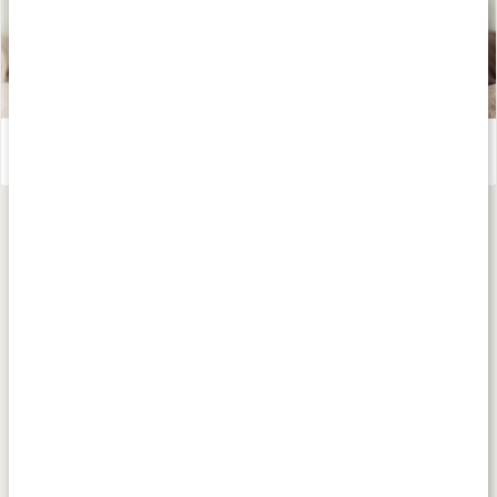
Te - världens hälsodryck
Läs artikel