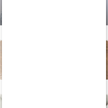
Enkla huskurer vid halsbränna
Läs artikel
Därför är örtte bra
Läs artikel