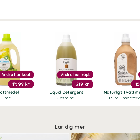
Andra har köpt
Andra har köpt
fr.
99 kr
219 kr
15
ättmedel
Liquid Detergent
Naturligt Tvättm
Lime
Jasmine
Pure Unscente
Lär dig mer