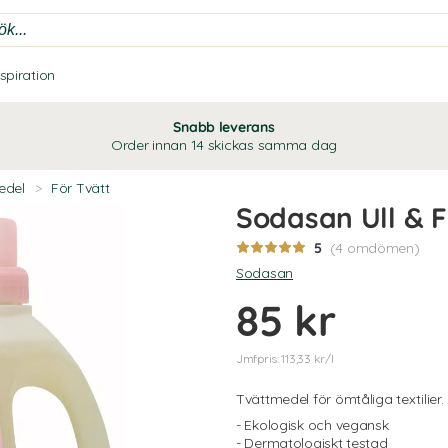
nspiration
Snabb leverans
Order innan 14 skickas samma dag
edel
>
För Tvätt
Sodasan Ull & F
5
(4 omdömen)
Sodasan
85 kr
Jmfpris: 113,33 kr/l
Tvättmedel för ömtåliga textilier.
- Ekologisk och vegansk
- Dermatologiskt testad