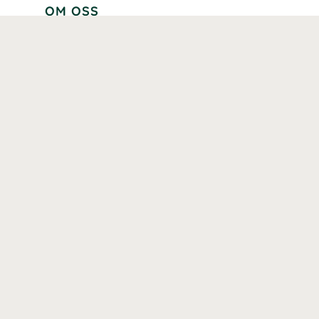
OM OSS
Lär känna oss
Vår historia
Våra varumärken
Hållbarhet
Tillgänglighet
Prenumerera
Våra märkningar och certifieringar
Våra hälsoinspiratörer
Karriär
Samarbeten