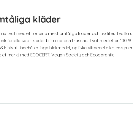
mtåliga kläder
lfria tvättmedlet för dina mest ömtåliga kläder och textilier. Tvätta u
funktionella sportkläder blir rena och fräscha. Tvättmedlet är 100 
 & Fintvätt innehåller inga blekmedel, optiska vitmedel eller enzyme
dlet märkt med ECOCERT, Vegan Society och Ecogarantie.