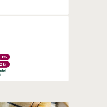
15%
2 kr
edel
d