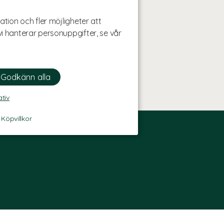
ation och fler möjligheter att
i hanterar personuppgifter, se vår
ativ
-
Köpvillkor