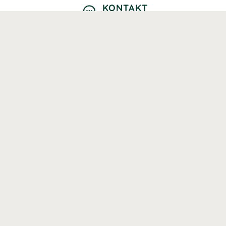
KONTAKT
Kontaktformulär
TELEFON
0220601040
Vardagar: 09:00-12:00
E-POST
info@svenskhalsokost.se
MINA SIDOR
Logga in