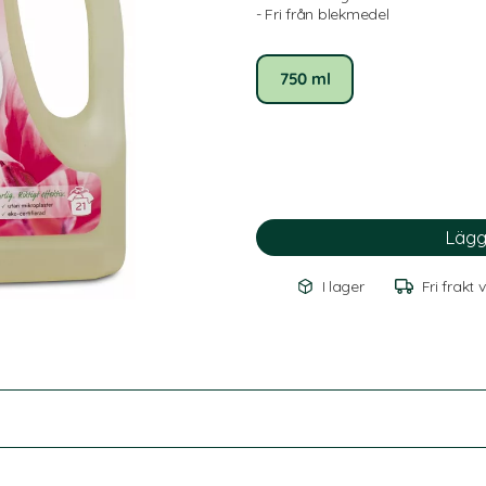
- Fri från blekmedel
750 ml
I lager
Fri frakt 