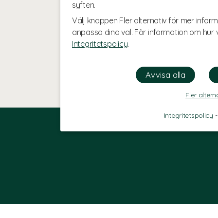
syften.
Välj knappen Fler alternativ för mer inform
anpassa dina val. För information om hur v
Integritetspolicy
.
Fler altern
Integritetspolicy