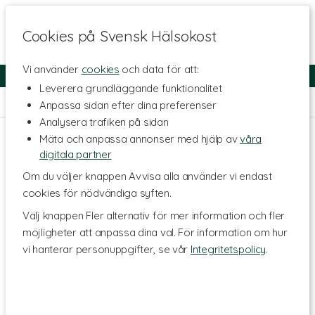
Cookies på Svensk Hälsokost
Vi använder
cookies
och data för att:
Fri frakt
Snabb leverans
Kundklubb
Leverera grundläggande funktionalitet
Hem
>
Livsstil & Träning
>
Böcker
Anpassa sidan efter dina preferenser
Analysera trafiken på sidan
Mäta och anpassa annonser med hjälp av
våra
digitala partner
Om du väljer knappen Avvisa alla använder vi endast
cookies för nödvändiga syften.
Välj knappen Fler alternativ för mer information och fler
möjligheter att anpassa dina val. För information om hur
vi hanterar personuppgifter, se vår
Integritetspolicy
.