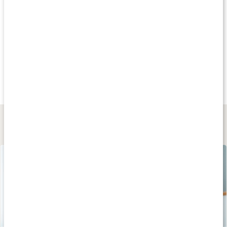
Produkttips
Tips
Andra har köpt
Andra har köp
149 kr
199 kr
499 kr
Linnex Stick
Knee Strap
Exceed Knä
50 g
Black
Black
Lär dig mer