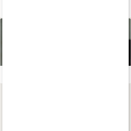
Så skapar du hälsosamma vanor som håller
Läs artikel
Rör dig till en bättre ledhälsa
Läs artikel