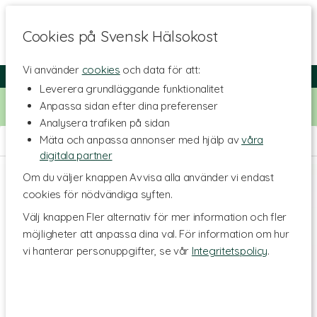
Cookies på Svensk Hälsokost
Vi använder
cookies
och data för att:
Fri frakt
Snabb leverans
Kundklubb
Leverera grundläggande funktionalitet
Bara idag! Handla för 500 kr i butiken och få 20% på alla
Anpassa sidan efter dina preferenser
Healthwell-vitaminer. Kod:
VITAMINER20
Analysera trafiken på sidan
Mäta och anpassa annonser med hjälp av
våra
Hem
>
Livsstil & Träning
digitala partner
Om du väljer knappen Avvisa alla använder vi endast
cookies för nödvändiga syften.
Välj knappen Fler alternativ för mer information och fler
möjligheter att anpassa dina val. För information om hur
vi hanterar personuppgifter, se vår
Integritetspolicy
.