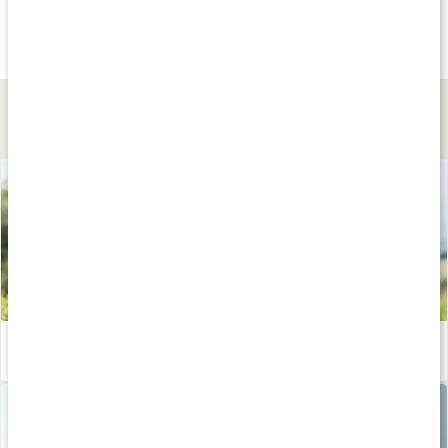
169 kr
39 kr
159 kr
Refit Powerbands
Refit Miniband
Refit Miniband 5-p
Röd / lätt
Grön / Medium
5-pack
Lär dig mer
Calisthenics för nybörjare - bli stark med kroppsviktsträning
Läs artikel