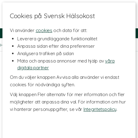
Cookies på Svensk Hälsokost
Vi använder
cookies
och data för att:
Fri frakt
Snabb leverans
Kundklubb
Leverera grundläggande funktionalitet
Hem
>
Livsstil & Träning
>
Träningsredskap
>
Styrketräning
Anpassa sidan efter dina preferenser
Analysera trafiken på sidan
Mäta och anpassa annonser med hjälp av
våra
digitala partner
Om du väljer knappen Avvisa alla använder vi endast
cookies för nödvändiga syften.
Välj knappen Fler alternativ för mer information och fler
möjligheter att anpassa dina val. För information om hur
vi hanterar personuppgifter, se vår
Integritetspolicy
.