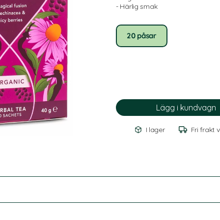
- Härlig smak
20 påsar
I lager
Fri frakt 