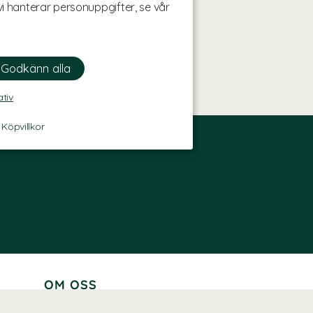
i hanterar personuppgifter, se vår
ativ
-
Köpvillkor
OM OSS
Lär känna oss