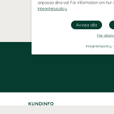
anpassa dina val. För information om hur v
Integritetspolicy
.
Fler altern
Integritetspolicy
KUNDINFO
Leverans