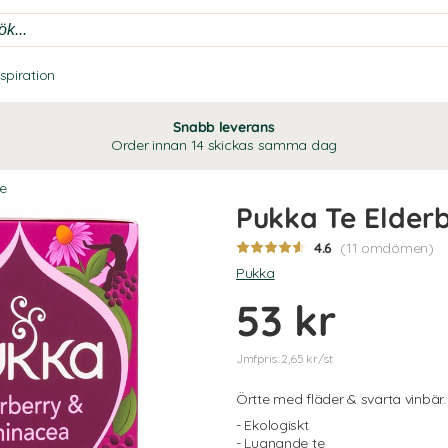
nspiration
Snabb leverans
Order innan 14 skickas samma dag
te
Pukka Te Elder
4.6
(11 omdömen)
Pukka
53 kr
Jmfpris: 2,65 kr/st
Örtte med fläder & svarta vinbär.
- Ekologiskt
- Lugnande te