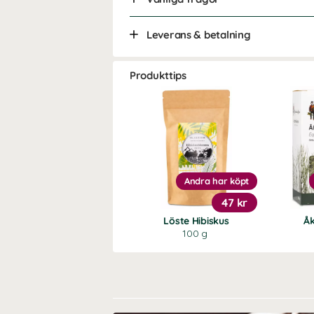
Leverans & betalning
Produkttips
Andra har köpt
47 kr
Löste Hibiskus
Å
100 g