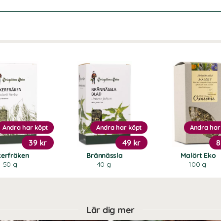
Andra har köpt
Andra har köpt
Andra har
39 kr
49 kr
8
kerfräken
Brännässla
Malört Eko
50 g
40 g
100 g
Lär dig mer