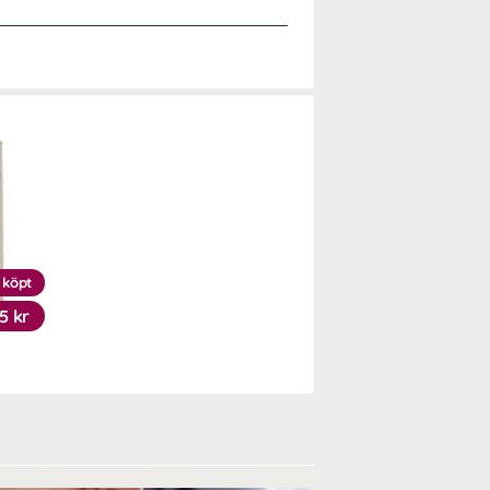
 köpt
5 kr