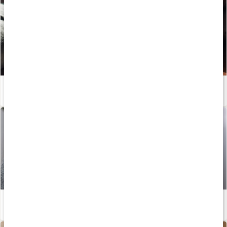
Huskur vid magkatarr
Läs artikel
Enkla huskurer vid halsbränna
Läs artikel