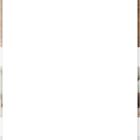
Därför är örtte bra
Läs artikel
Te - världens hälsodryck
Läs artikel