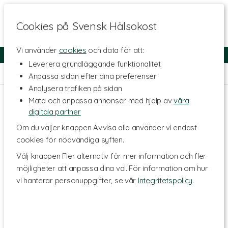
Cookies på Svensk Hälsokost
Vi använder
cookies
och data för att:
Fri frakt
Snabb leverans
Kundklubb
Leverera grundläggande funktionalitet
Hem
>
Livsmedel
>
Te & Kaffe
>
Örtte
Anpassa sidan efter dina preferenser
Analysera trafiken på sidan
Mäta och anpassa annonser med hjälp av
våra
digitala partner
Om du väljer knappen Avvisa alla använder vi endast
cookies för nödvändiga syften.
Välj knappen Fler alternativ för mer information och fler
möjligheter att anpassa dina val. För information om hur
vi hanterar personuppgifter, se vår
Integritetspolicy
.