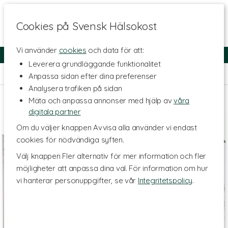
Cookies på Svensk Hälsokost
Vi använder
cookies
och data för att:
Fri frakt
Snabb leverans
Kundklubb
Leverera grundläggande funktionalitet
Hem
>
Livsmedel
>
Te & Kaffe
>
Örtte
Anpassa sidan efter dina preferenser
Analysera trafiken på sidan
Mäta och anpassa annonser med hjälp av
våra
digitala partner
Om du väljer knappen Avvisa alla använder vi endast
cookies för nödvändiga syften.
Välj knappen Fler alternativ för mer information och fler
möjligheter att anpassa dina val. För information om hur
vi hanterar personuppgifter, se vår
Integritetspolicy
.