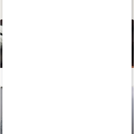
Lär dig mer
Huskur vid magkatarr
Läs artikel