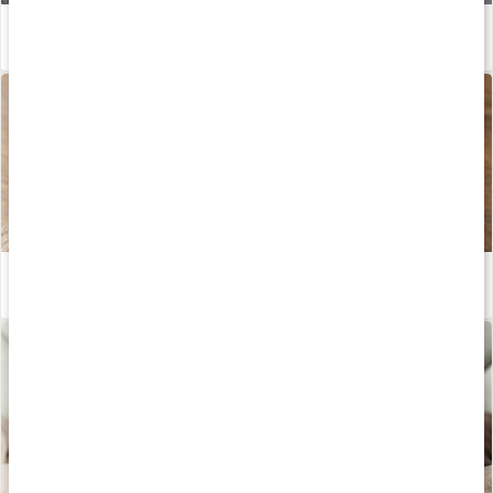
Enkla huskurer vid halsbränna
Läs artikel
Därför är örtte bra
Läs artikel