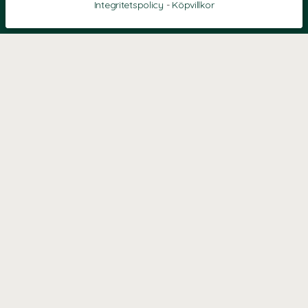
Integritetspolicy
-
Köpvillkor
KONTAKT
Kontaktformulär
TELEFON
0220601040