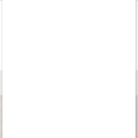
Produkttips
Köp 3 - spara 9%
Köp 3 - spara 10%
20
189 kr
159 kr
108 kr
Vitlök
Vitamin C 1000 +
Zink 25
60 kaps
90 tabl
90 kaps
Lär dig mer