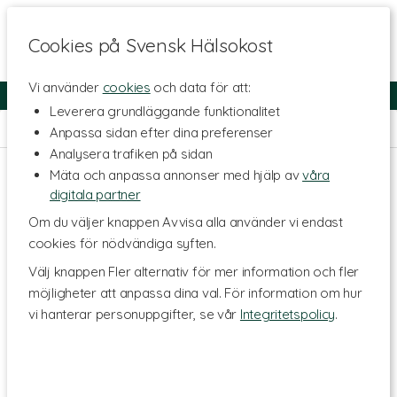
Cookies på Svensk Hälsokost
Vi använder
cookies
och data för att:
Fri frakt
Snabb leverans
Kundklubb
Leverera grundläggande funktionalitet
Hem
>
Hälsa
>
Förkylning
Anpassa sidan efter dina preferenser
Analysera trafiken på sidan
Mäta och anpassa annonser med hjälp av
våra
digitala partner
Om du väljer knappen Avvisa alla använder vi endast
cookies för nödvändiga syften.
Välj knappen Fler alternativ för mer information och fler
möjligheter att anpassa dina val. För information om hur
vi hanterar personuppgifter, se vår
Integritetspolicy
.