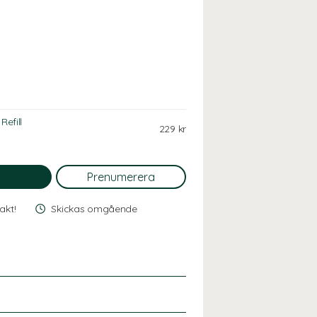
Refill
229 kr
rakt!
Skickas omgående