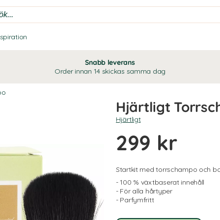
nspiration
Snabb leverans
Order innan 14 skickas samma dag
po
Hjärtligt Torrs
Hjärtligt
299 kr
Startkit med torrschampo och bo
- 100 % växtbaserat innehåll
- För alla hårtyper
- Parfymfritt