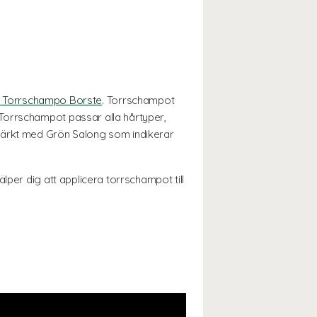
gt Torrschampo Borste
. Torrschampot
Torrschampot passar alla hårtyper,
 märkt med Grön Salong som indikerar
lper dig att applicera torrschampot till