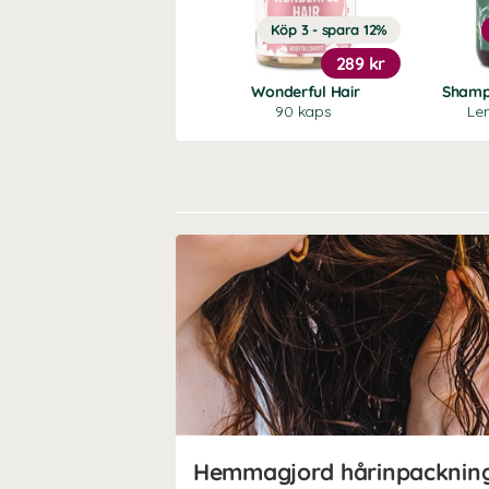
Köp 3 - spara 12%
289 kr
Wonderful Hair
Shamp
90 kaps
Le