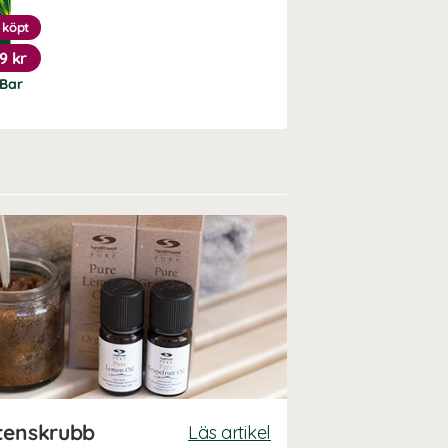
 köpt
19 kr
Bar
tenskrubb
Läs artikel