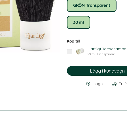
GRÖN Transparent
30 ml
Köp till
Hjärtligt Torrschampo 
30 ml, Transparent
I lager
Fri f