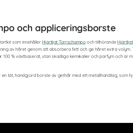
mpo och appliceringsborste
tartkit som innehåller
Hjärtligt Torrschampo
och tillhörande
Hjärtli
ning av håret genom att absorbera fett och ge håret extra volym. 
är 100 % växtbaserat, utan skadliga kemikalier och parfym och är
r en tät, handgjord borste av gethår med ett metallhandtag, som hjä