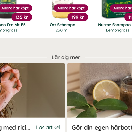
Andra har köpt
Andra har köpt
Andra har
135 kr
199 kr
1
oo Pro Vit B5
Ört Schampo
Nurme Shampoo 
mongrass
250 ml
Lemongrass
Lär dig mer
Hemmagjord hårinpackning med ricinolja
Gör din egen hårbot
Läs artikel