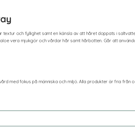
ray
hår textur och fyllighet samt en känsla av att håret doppats i saltvat
aloe vera mjukgör och vårdar hår samt hårbotten. Går att använda b
ård med fokus på människa och miljö. Alla produkter är fria från 