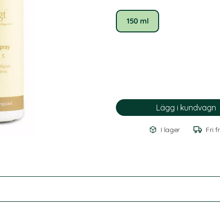
150 ml
I lager
Fri f