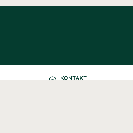
KONTAKT
Kontaktformulär
TELEFON
0220601040
Vardagar: 09:00-12:00
E-POST
info@svenskhalsokost.se