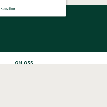
-
Köpvillkor
OM OSS
Lär känna oss
Vår historia
Våra varumärken
Hållbarhet
Tillgänglighet
Prenumerera
Våra märkningar och certifieringar
Våra hälsoinspiratörer