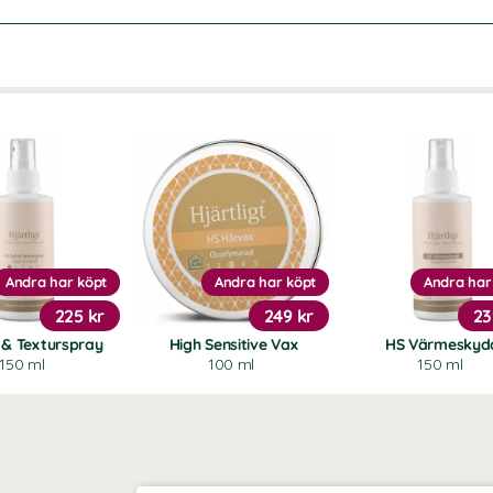
Andra har köpt
Andra har köpt
Andra har
225 kr
249 kr
23
 & Texturspray
High Sensitive Vax
HS Värmeskyd
150 ml
100 ml
150 ml