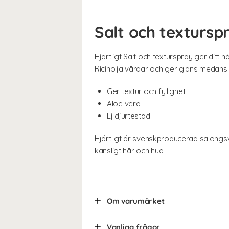
Salt och textursp
Hjärtligt Salt och texturspray ger ditt 
Ricinolja vårdar och ger glans medans 
Ger textur och fyllighet
Aloe vera
Ej djurtestad
Hjärtligt är svenskproducerad salongsv
känsligt hår och hud.
Om varumärket
Vanliga frågor