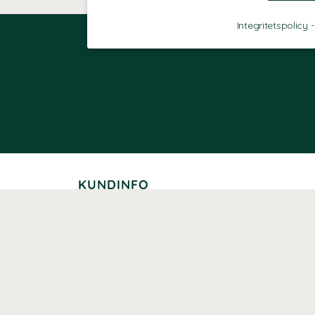
Integritetspolicy
KUNDINFO
Leverans
Betalning
Returer
Köpvillkor
Kundklubb
Studentrabatt
Seniorrabatt