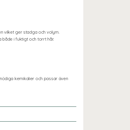
ten vilket ger stadga och volym.
åde i fuktigt och torrt hår.
onödiga kemikalier och passar även