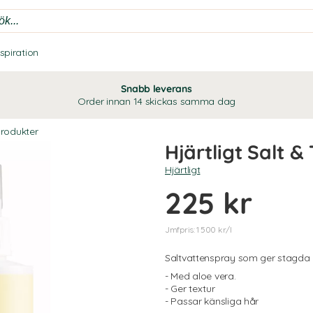
nspiration
Snabb leverans
Order innan 14 skickas samma dag
produkter
Hjärtligt Salt &
Hjärtligt
225 kr
Jmfpris: 1 500 kr/l
Saltvattenspray som ger stagda
- Med aloe vera.
- Ger textur
- Passar känsliga hår