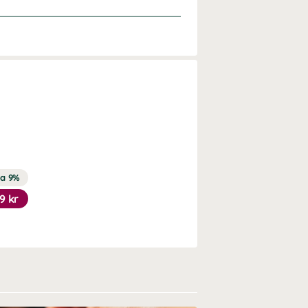
ra 9%
9 kr