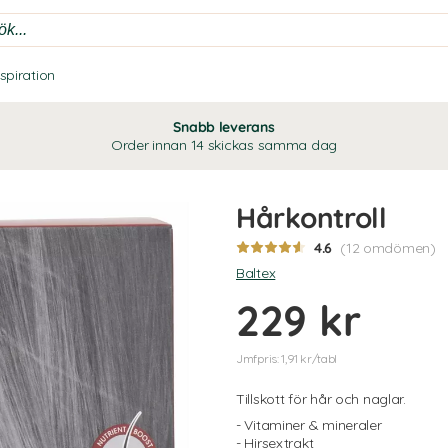
nspiration
Snabb leverans
Order innan 14 skickas samma dag
Hårkontroll
4.6
(12 omdömen)
Baltex
229 kr
Jmfpris: 1,91 kr/tabl
Tillskott för hår och naglar.
- Vitaminer & mineraler
- Hirsextrakt