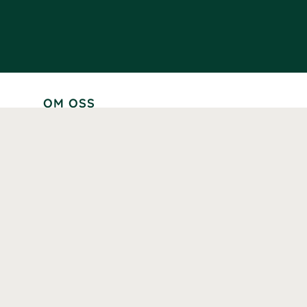
OM OSS
Lär känna oss
Vår historia
Våra varumärken
Hållbarhet
Tillgänglighet
Prenumerera
Våra märkningar och certifieringar
Våra hälsoinspiratörer
Karriär
Samarbeten