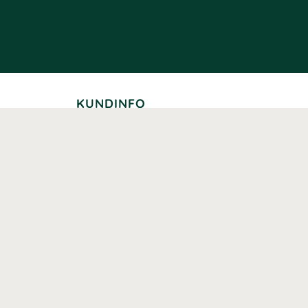
KUNDINFO
Leverans
Betalning
Returer
Köpvillkor
Kundklubb
Studentrabatt
Seniorrabatt
Kontaktuppgifter Läkemedelsverket