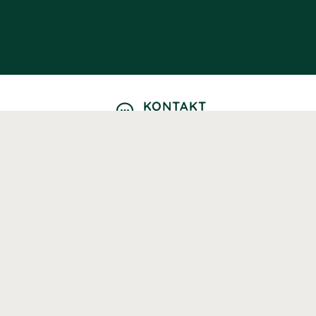
KONTAKT
Kontaktformulär
TELEFON
0220601040
Vardagar: 09:00-12:00
E-POST
info@svenskhalsokost.se
MINA SIDOR
Logga in