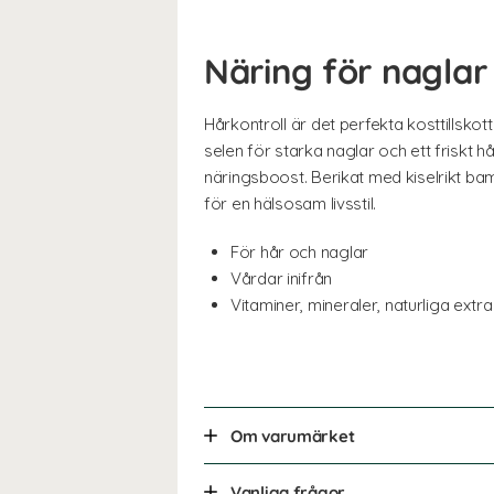
Näring för naglar
Hårkontroll är det perfekta kosttillskott
selen för starka naglar och ett friskt h
näringsboost. Berikat med kiselrikt bam
för en hälsosam livsstil.
För hår och naglar
Vårdar inifrån
Vitaminer, mineraler, naturliga extra
Om varumärket
Vanliga frågor