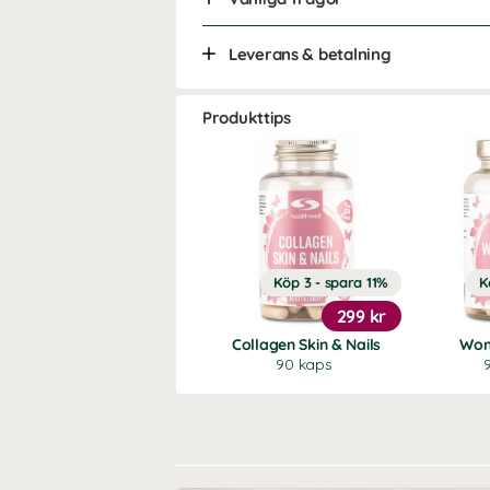
Leverans & betalning
Produkttips
Köp 3 - spara 11%
K
299 kr
Collagen Skin & Nails
Won
90 kaps