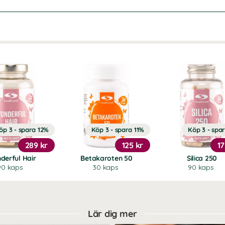
öp 3 - spara 12%
Köp 3 - spara 11%
Köp 3 - spa
289 kr
125 kr
17
derful Hair
Betakaroten 50
Silica 250
90 kaps
30 kaps
90 kaps
Lär dig mer