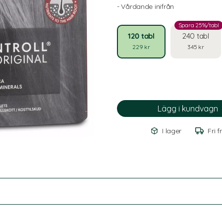
- Vårdande inifrån
Spara 25%/tabl
120 tabl
240 tabl
229 kr
345 kr
I lager
Fri f