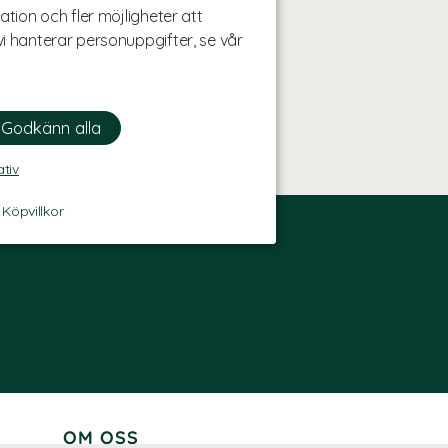
ation och fler möjligheter att
i hanterar personuppgifter, se vår
ativ
-
Köpvillkor
OM OSS