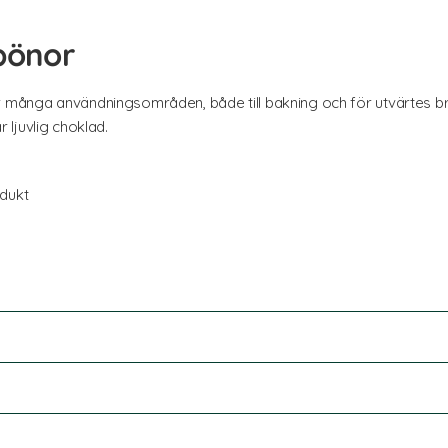
bönor
många användningsområden, både till bakning och för utvärtes b
ljuvlig choklad.
odukt