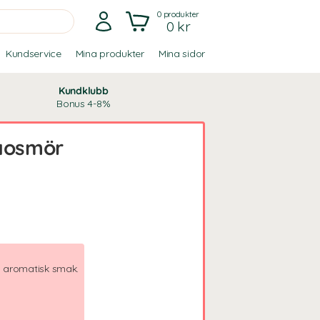
0
produkter
0 kr
Kundservice
Mina produkter
Mina sidor
Kundklubb
Bonus 4-8%
kaosmör
h aromatisk smak.