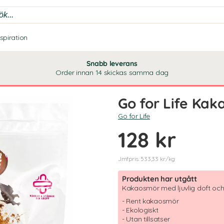
nspiration
Snabb leverans
Order innan 14 skickas samma dag
Go for Life Ka
Go for Life
128 kr
Jmfpris: 533,33 kr/kg
Produkten har utgått
Kakaosmör med ljuvlig doft oc
- Rent kakaosmör
- Ekologiskt
- Utan tillsatser