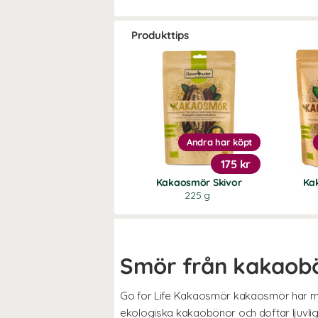
Produkttips
Andra har köpt
175 kr
Kakaosmör Skivor
Ka
225 g
Smör från kakaob
Go for Life Kakaosmör kakaosmör har må
ekologiska kakaobönor och doftar ljuvlig