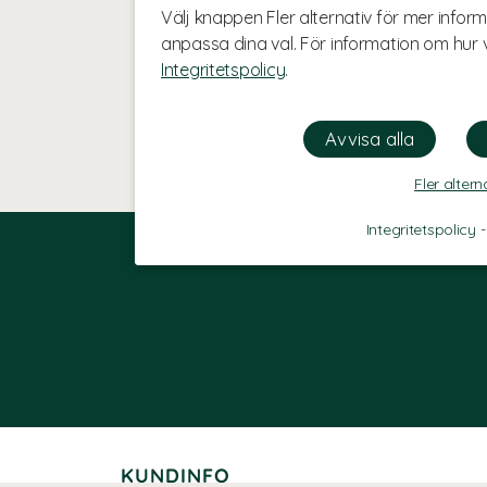
Välj knappen Fler alternativ för mer inform
anpassa dina val. För information om hur v
Integritetspolicy
.
Fler altern
Integritetspolicy
KUNDINFO