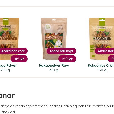
Andra har köpt
Andra har köpt
Andra har
115 kr
159 kr
9
kao Pulver
Kakaopulver Raw
Kakaonibs Criol
250 g
250 g
150 g
önor
nga användningsområden, både till bakning och för utvärtes bruk
 choklad.