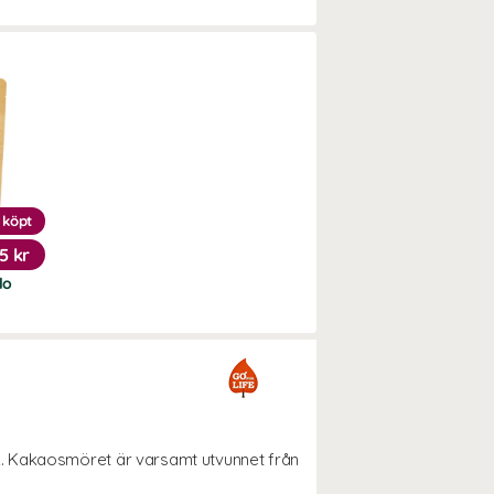
 köpt
5 kr
lo
. Kakaosmöret är varsamt utvunnet från