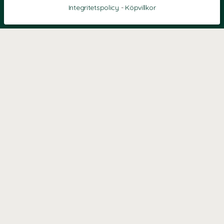
Integritetspolicy
-
Köpvillkor
KONTAKT
Kontaktformulär
TELEFON
0220601040