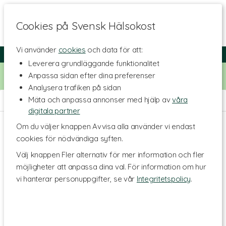
Cookies på Svensk Hälsokost
Vi använder
cookies
och data för att:
Fri frakt
Snabb leverans
Kundklubb
Leverera grundläggande funktionalitet
Bara idag! Handla för 500 kr i butiken och få 20% på alla
Anpassa sidan efter dina preferenser
Healthwell-vitaminer. Kod:
VITAMINER20
Analysera trafiken på sidan
Mäta och anpassa annonser med hjälp av
våra
Hem
>
Livsmedel
>
Till Skafferiet
digitala partner
Om du väljer knappen Avvisa alla använder vi endast
cookies för nödvändiga syften.
Välj knappen Fler alternativ för mer information och fler
möjligheter att anpassa dina val. För information om hur
vi hanterar personuppgifter, se vår
Integritetspolicy
.