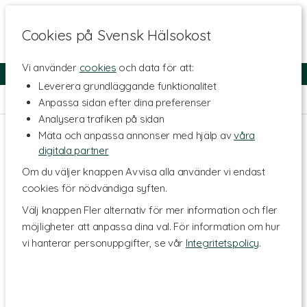
Cookies på Svensk Hälsokost
Vi använder
cookies
och data för att:
Fri frakt
Snabb leverans
Kundklubb
Leverera grundläggande funktionalitet
Hem
>
Livsmedel
>
Till Skafferiet
Anpassa sidan efter dina preferenser
Analysera trafiken på sidan
Mäta och anpassa annonser med hjälp av
våra
digitala partner
Om du väljer knappen Avvisa alla använder vi endast
cookies för nödvändiga syften.
Välj knappen Fler alternativ för mer information och fler
möjligheter att anpassa dina val. För information om hur
vi hanterar personuppgifter, se vår
Integritetspolicy
.