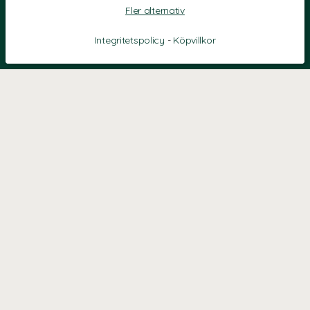
Fler alternativ
Integritetspolicy
-
Köpvillkor
KONTAKT
Kontaktformulär
TELEFON