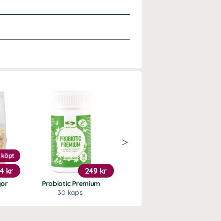
 köpt
20%
4 kr
249 kr
151 kr
gor
Probiotic Premium
Trippel Magnesium
30 kaps
90 kaps