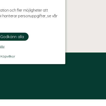
ation och fler möjligheter att
i hanterar personuppgifter, se vår
ativ
-
Köpvillkor