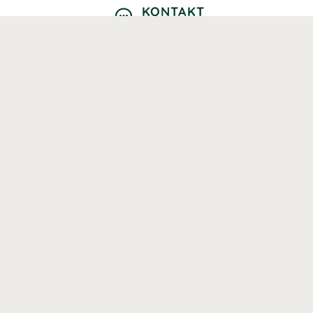
KONTAKT
Kontaktformulär
TELEFON
0220601040
Vardagar: 09:00-12:00
E-POST
info@svenskhalsokost.se
MINA SIDOR
Logga in