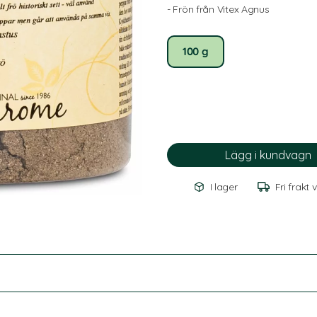
- Frön från Vitex Agnus
100 g
I lager
Fri frakt 