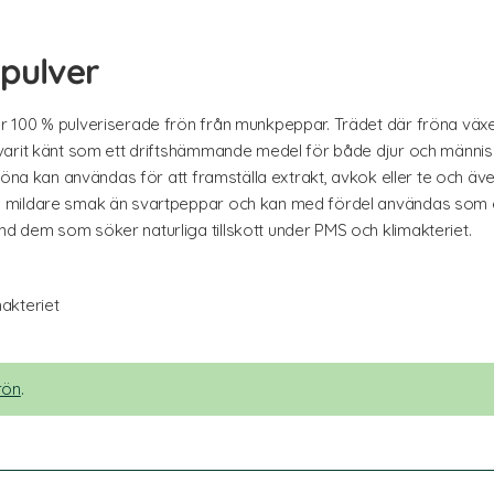
pulver
 100 % pulveriserade frön från munkpeppar. Trädet där fröna växer
varit känt som ett driftshämmande medel för både djur och människo
röna kan användas för att framställa extrakt, avkok eller te och äve
 mildare smak än svartpeppar och kan med fördel användas som e
 dem som söker naturliga tillskott under PMS och klimakteriet.
makteriet
rön
.