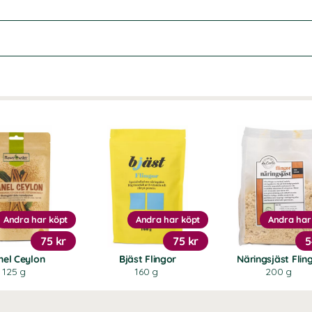
Andra har köpt
Andra har köpt
Andra har
75 kr
75 kr
5
nel Ceylon
Bjäst Flingor
Näringsjäst Flin
125 g
160 g
200 g