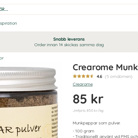
nspiration
Snabb leverans
Order innan 14 skickas samma dag
or
Crearome Munk
4.6
(5 omdömen)
Crearome
85 kr
Jmfpris: 850 kr/kg
Munkpeppar som pulver.
- 100 gram
- Traditionellt använt vid PMS och