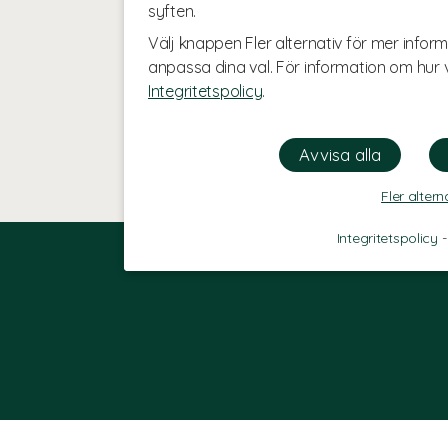
syften.
Välj knappen Fler alternativ för mer inform
anpassa dina val. För information om hur v
Integritetspolicy
.
Fler altern
Integritetspolicy