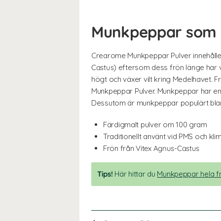
Munkpeppar som 
Crearome Munkpeppar Pulver innehåller
Castus
) eftersom dess frön länge har 
högt och växer vilt kring Medelhavet. F
Munkpeppar Pulver. Munkpeppar har en
Dessutom är munkpeppar populärt bland
Färdigmalt pulver om 100 gram
Traditionellt använt vid PMS och kli
Frön från
Vitex Agnus-Castus
Tips!
Här hittar du
Munkpeppar hela f