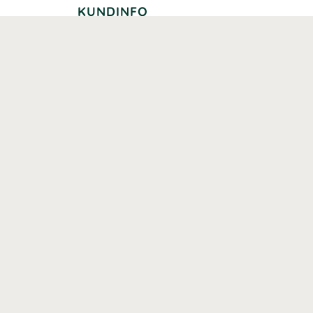
KUNDINFO
Leverans
Betalning
Returer
Köpvillkor
Kundklubb
Studentrabatt
Seniorrabatt
Kontaktuppgifter Läkemedelsverket