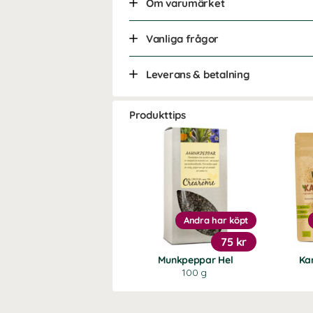
Om varumärket
Vanliga frågor
Leverans & betalning
Produkttips
Andra har köpt
75 kr
Munkpeppar Hel
Ka
100 g