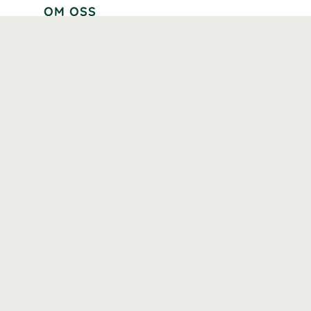
OM OSS
Lär känna oss
Vår historia
Våra varumärken
Hållbarhet
Tillgänglighet
Prenumerera
Våra märkningar och certifieringar
Våra hälsoinspiratörer
Karriär
Samarbeten