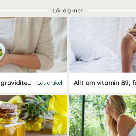
Lär dig mer
Mat och kosttillskott under graviditeten
Allt om vitamin B9, f
Läs artikel