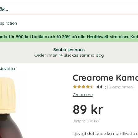
nspiration
dla för 500 kr i butiken och få 20% på alla Healthwell-vitaminer. Ko
Snabb leverans
Order innan 14 skickas samma dag
ktsvatten
Crearome Kamo
4.4
(10 omdömen)
Crearome
89 kr
Jmfpris: 890 kr/l
Ljuvligt doftande kamomillvatten.