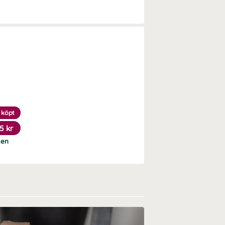
 köpt
5 kr
ten