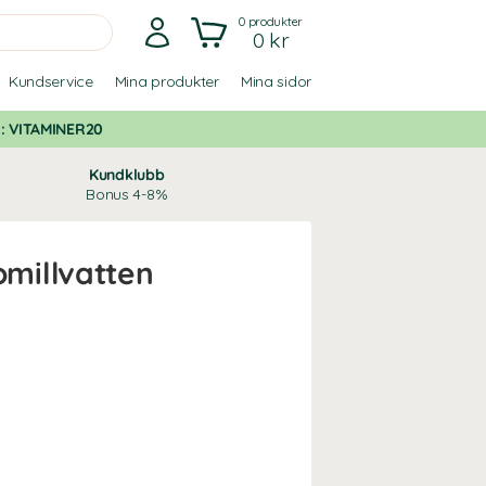
0
produkter
0 kr
Kundservice
Mina produkter
Mina sidor
d:
VITAMINER20
Kundklubb
Bonus 4-8%
millvatten