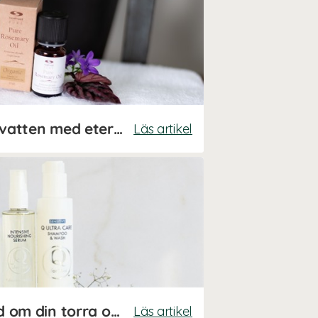
Gör ditt eget ansiktsvatten med eteriska oljor
Läs artikel
5 tips: Så tar du hand om din torra och känsliga hud
Läs artikel