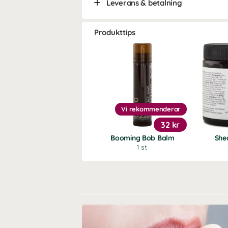
Leverans & betalning
Produkttips
Vi rekommenderar
32 kr
Booming Bob Balm
She
1 st