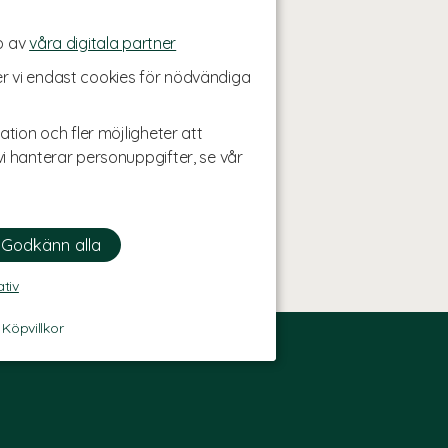
p av
våra digitala partner
r vi endast cookies för nödvändiga
ation och fler möjligheter att
i hanterar personuppgifter, se vår
ativ
-
Köpvillkor