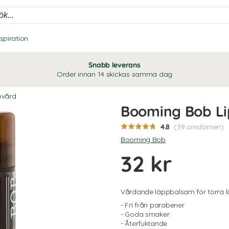
nspiration
Snabb leverans
Order innan 14 skickas samma dag
pvård
Booming Bob Li
4.8
(39 omdömen)
Booming Bob
32 kr
Vårdande läppbalsam för torra l
- Fri från parabener
- Goda smaker
- Återfuktande