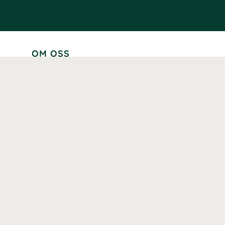
OM OSS
Lär känna oss
Vår historia
Våra varumärken
Hållbarhet
Tillgänglighet
Prenumerera
Våra märkningar och certifieringar
Våra hälsoinspiratörer
Karriär
Samarbeten