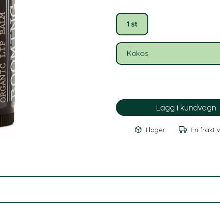
1 st
Kokos
I lager
Fri frakt 