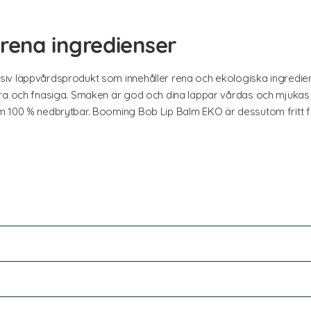
ena ingredienser
iv läppvårdsprodukt som innehåller rena och ekologiska ingredien
ra och fnasiga. Smaken är god och dina läppar vårdas och mjukas u
 100 % nedbrytbar. Booming Bob Lip Balm EKO är dessutom fritt frå