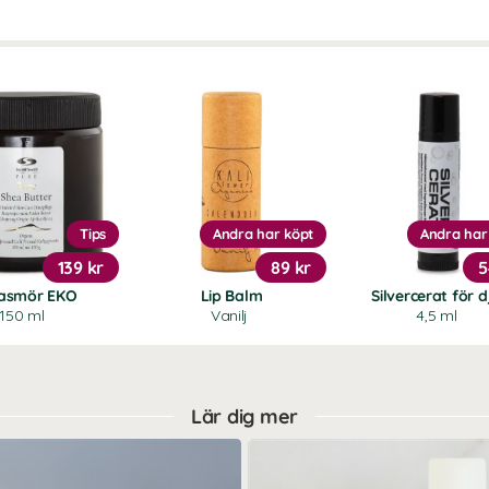
Tips
Andra har köpt
Andra har
139 kr
89 kr
5
asmör EKO
Lip Balm
Silvercerat för d
150 ml
Vanilj
4,5 ml
Lär dig mer