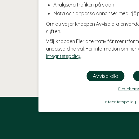
Analysera trafiken på sidan
Mäta och anpassa annonser med hjäl
Om du väljer knappen Avvisa alla använde
syften.
Välj knappen Fler alternativ för mer inform
anpassa dina val. För information om hur v
Integritetspolicy
.
Fler altern
Integritetspolicy