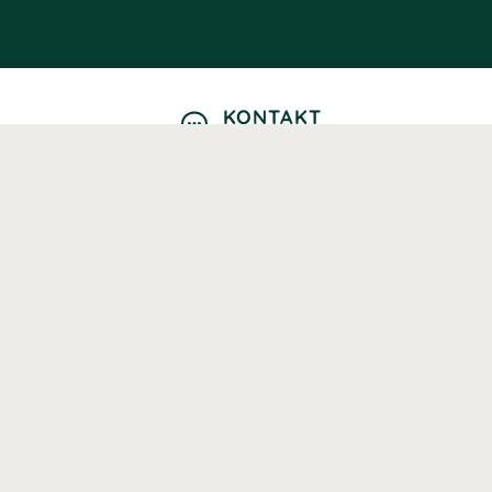
KONTAKT
Kontaktformulär
TELEFON
0220601040
Vardagar: 09:00-12:00
E-POST
info@svenskhalsokost.se
MINA SIDOR
Logga in