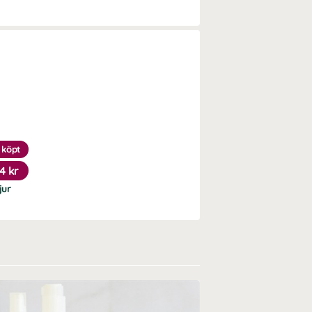
 köpt
4 kr
jur