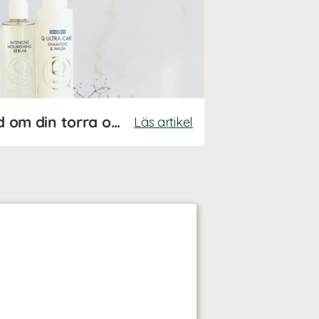
5 tips: Så tar du hand om din torra och känsliga hud
Läs artikel