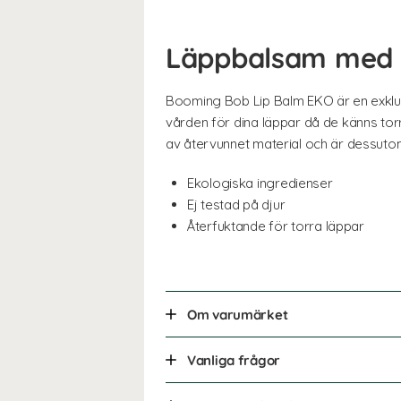
Läppbalsam med r
Booming Bob Lip Balm EKO är en exklus
vården för dina läppar då de känns tor
av återvunnet material och är dessutom
Ekologiska ingredienser
Ej testad på djur
Återfuktande för torra läppar
Om varumärket
Vanliga frågor