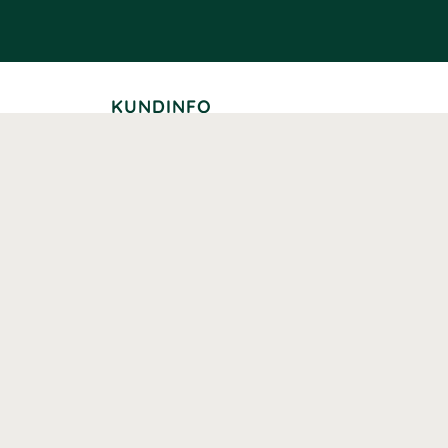
KUNDINFO
Leverans
Betalning
Returer
Köpvillkor
Kundklubb
Studentrabatt
Seniorrabatt
Kontaktuppgifter Läkemedelsverket