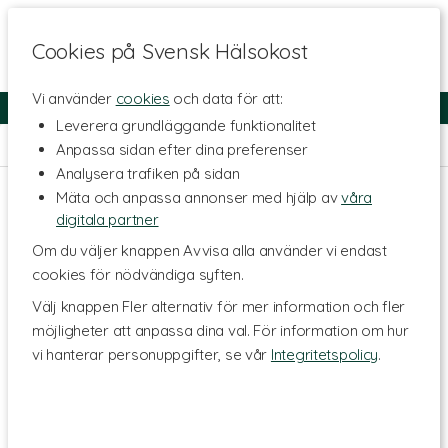
Cookies på Svensk Hälsokost
Vi använder
cookies
och data för att:
Fri frakt
Snabb leverans
Kundklubb
Leverera grundläggande funktionalitet
Hem
>
Livsmedel
>
Groddor & Groddburkar
Anpassa sidan efter dina preferenser
Analysera trafiken på sidan
Mäta och anpassa annonser med hjälp av
våra
digitala partner
Om du väljer knappen Avvisa alla använder vi endast
cookies för nödvändiga syften.
Välj knappen Fler alternativ för mer information och fler
möjligheter att anpassa dina val. För information om hur
vi hanterar personuppgifter, se vår
Integritetspolicy
.