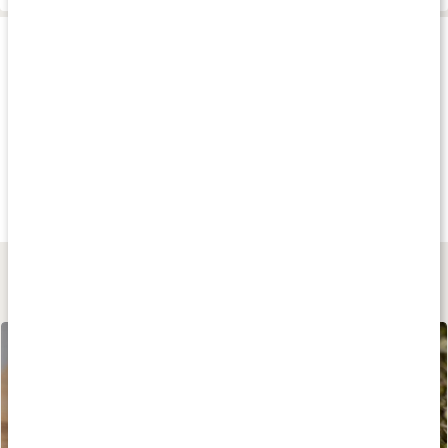
Produkttips
Andra har köpt
Andra har köpt
Andra har köp
209 kr
359 kr
199 kr
Groddningsburk
Groddningsställ
Silikonlock grodd
1 st
1 st
Sage Green
Lär dig mer