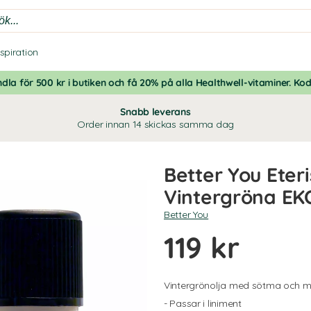
nspiration
dla för 500 kr i butiken och få 20% på alla Healthwell-vitaminer. Ko
Snabb leverans
Order innan 14 skickas samma dag
Better You Eteri
Vintergröna EK
Better You
119 kr
Vintergrönolja med sötma och mi
- Passar i liniment