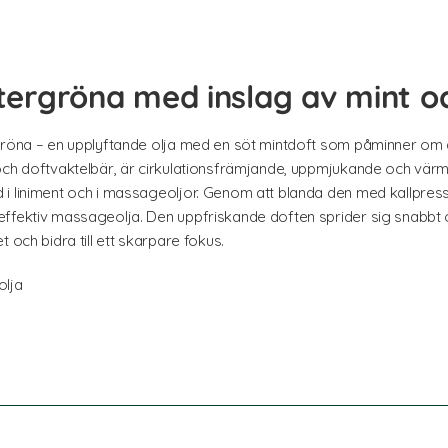
intergröna med inslag av mint 
rgröna – en upplyftande olja med en söt mintdoft som påminner om 
och doftvaktelbär, är cirkulationsfrämjande, uppmjukande och värm
i liniment och i massageoljor. Genom att blanda den med kallpress
ffektiv massageolja. Den uppfriskande doften sprider sig snabbt och
 och bidra till ett skarpare fokus.
olja