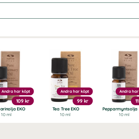
Andra har köpt
Andra har köpt
Andra har
109 kr
99 kr
1
rinolja EKO
Tea Tree EKO
Pepparmyntsolja
10 ml
10 ml
10 ml