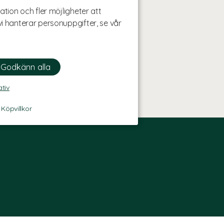
ation och fler möjligheter att
i hanterar personuppgifter, se vår
ativ
-
Köpvillkor