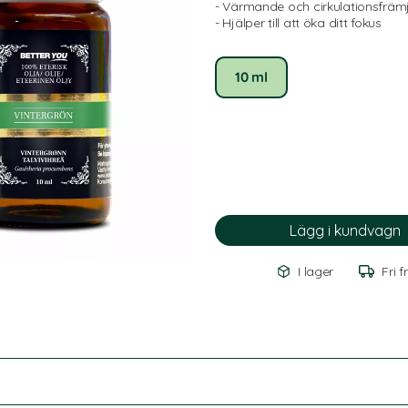
- Värmande och cirkulationsfrä
- Hjälper till att öka ditt fokus
10 ml
I lager
Fri f