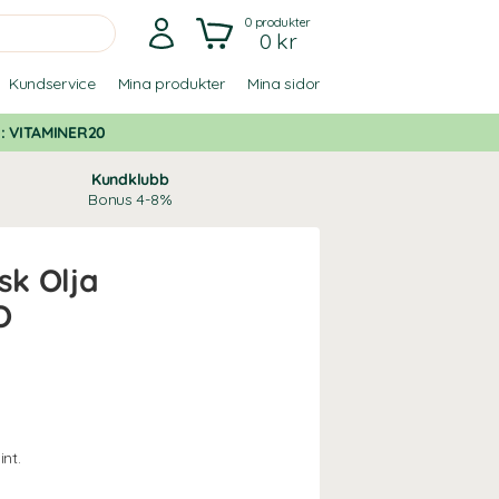
0
produkter
0 kr
Kundservice
Mina produkter
Mina sidor
d:
VITAMINER20
Kundklubb
Bonus 4-8%
sk Olja
O
nt.