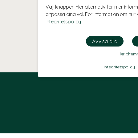
Välj knappen Fler alternativ för mer inform
anpassa dina val. För information om hur v
Integritetspolicy
.
Fler altern
Integritetspolicy