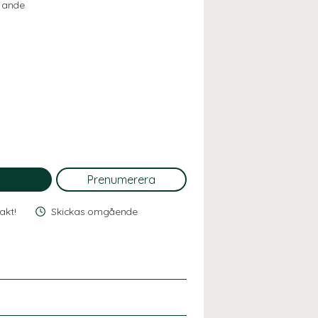
mjande
rakt!
Skickas omgående