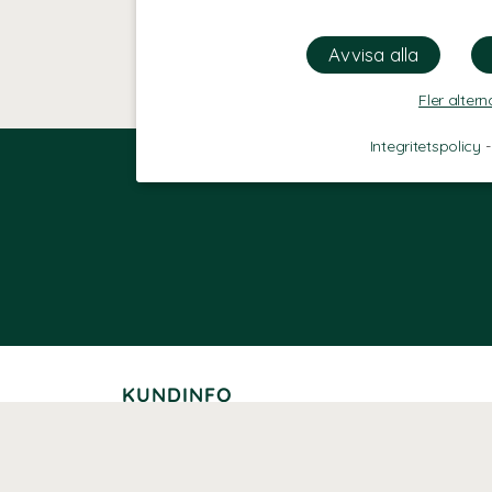
Fler altern
Integritetspolicy
KUNDINFO
Leverans
Betalning
Returer