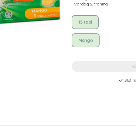
- Vardag & träning
15 tabl
Mango
Slut h