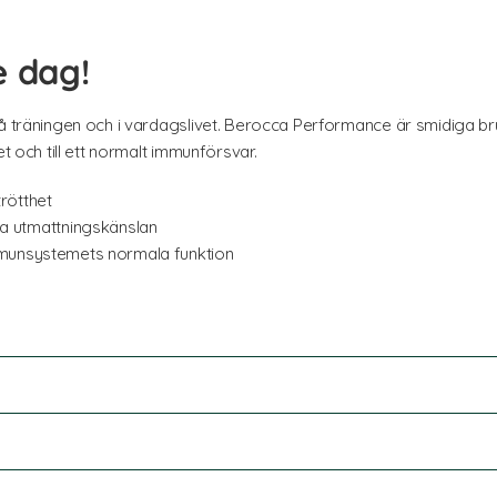
e dag!
på träningen och i vardagslivet. Berocca Performance är smidiga b
et och till ett normalt immunförsvar.
trötthet
 utmattningskänslan
immunsystemets normala funktion