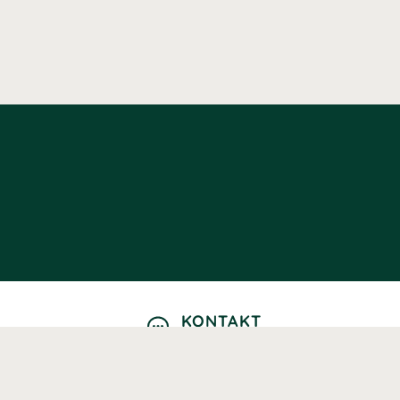
KONTAKT
Kontaktformulär
TELEFON
0220601040