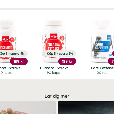
Köp 3 - spara 9%
Köp 3 - spara 9%
189 kr
189 kr
7
nrot Extrakt
Guarana Extrakt
Core Caffeine
80 kaps
90 kaps
100 tabl
Lär dig mer