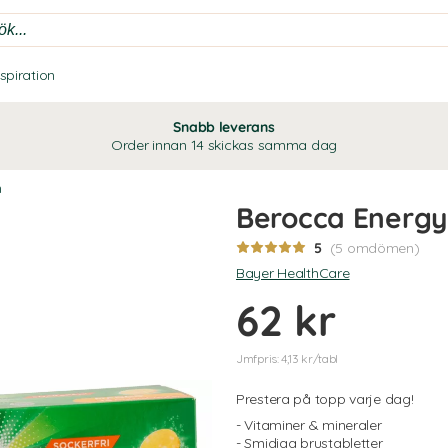
nspiration
Snabb leverans
Order innan 14 skickas samma dag
n
Berocca Energy
5
(5 omdömen)
Bayer HealthCare
62 kr
Jmfpris: 4,13 kr/tabl
Prestera på topp varje dag!
- Vitaminer & mineraler
- Smidiga brustabletter