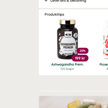
Leverans & betalning
Produkttips
20%
199 kr
Ashwagandha Prem.
Rose
120 kaps