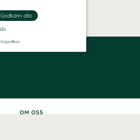
ativ
-
Köpvillkor
OM OSS
Lär känna oss
Vår historia
Våra varumärken