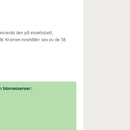
nvända den på insektsbett,
sår. Krämen innehåller sex av de 38
h blomessenser: