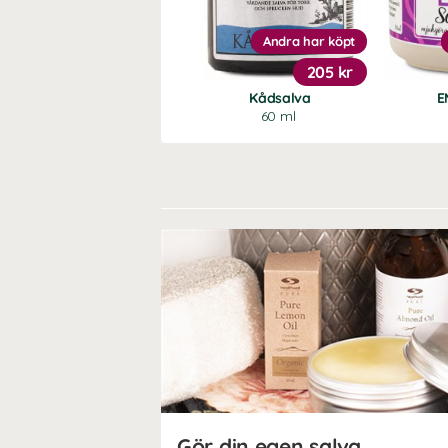
Andra har köpt
205 kr
Kådsalva
E
60 ml
Gör din egen salva