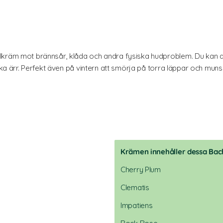
lkräm mot brännsår, klåda och andra fysiska hudproblem. Du kan a
läka ärr. Perfekt även på vintern att smörja på torra läppar och mun
Krämen innehåller dessa Bac
Cherry Plum
Clematis
Impatiens