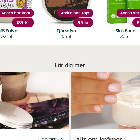
Andra har köpt
Andra har köpt
Andra har
189 kr
85 kr
8
MS Salva
Tjärsalva
Skin Food
50 ml
15 ml
30 ml
Lär dig mer
Allt om krämer
Läs artikel