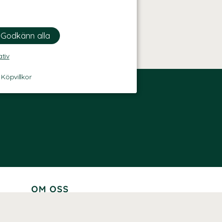
ativ
-
Köpvillkor
OM OSS
Lär känna oss
Vår historia