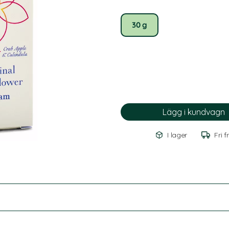
30 g
I lager
Fri f