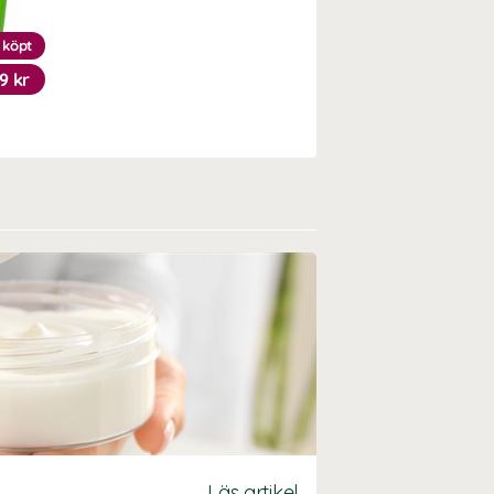
 köpt
9 kr
Läs artikel