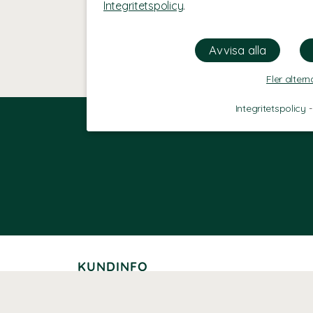
Integritetspolicy
.
Fler altern
Integritetspolicy
KUNDINFO
Leverans
Betalning