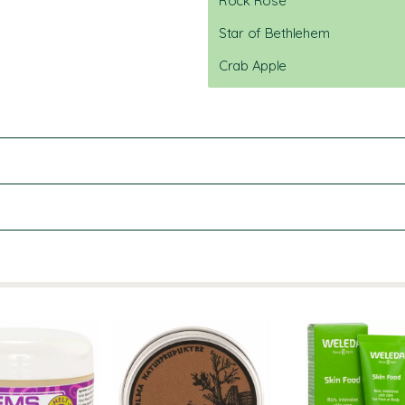
Rock Rose
Star of Bethlehem
Crab Apple