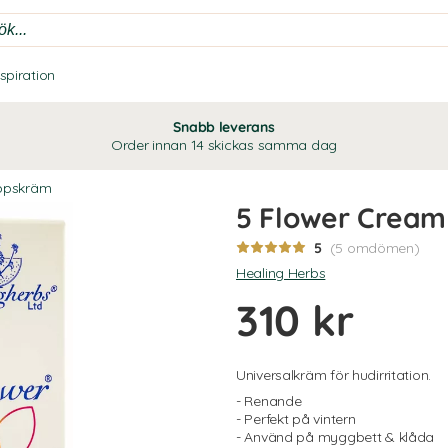
nspiration
Snabb leverans
Order innan 14 skickas samma dag
ppskräm
5 Flower Cream
5
(5 omdömen)
Healing Herbs
310 kr
Universalkräm för hudirritation.
- Renande
- Perfekt på vintern
- Använd på myggbett & klåda