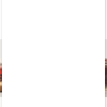
Andra har köpt
Andra har köpt
Andra har köp
50 kr
75 kr
75 kr
Yogi Tea Rooibos
Apelsin & Eucalyptus
Löste Citron &
17 påsar
100 g
Ingefära
100 g
Lär dig mer
Vad är rooibos?
Läs artikel