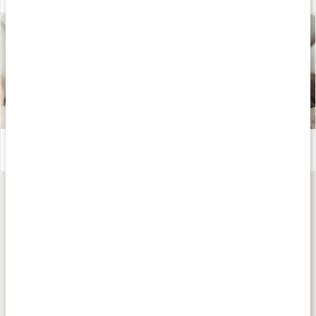
Te - världens hälsodryck
Läs artikel