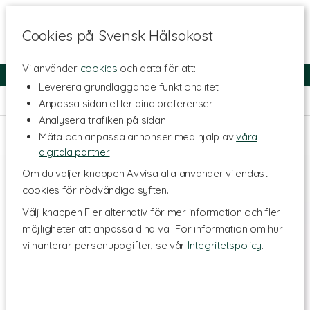
Cookies på Svensk Hälsokost
Vi använder
cookies
och data för att:
Fri frakt
Snabb leverans
Kundklubb
Leverera grundläggande funktionalitet
Hem
>
Hälsa
>
Urinvägar & Slemhinnor
Anpassa sidan efter dina preferenser
Analysera trafiken på sidan
Mäta och anpassa annonser med hjälp av
våra
digitala partner
Om du väljer knappen Avvisa alla använder vi endast
cookies för nödvändiga syften.
Välj knappen Fler alternativ för mer information och fler
möjligheter att anpassa dina val. För information om hur
vi hanterar personuppgifter, se vår
Integritetspolicy
.