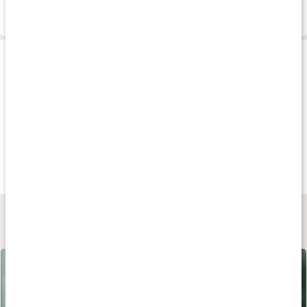
Leverans & betalning
Produkttips
Andra har köpt
Andra har köpt
Andra har köp
279 kr
579 kr
605 kr
Molekylärt Hydrogen
H2 Elite
H2 Vätetabletter
30 tabl
60 tabl
12ppm
60 tabl
Lär dig mer