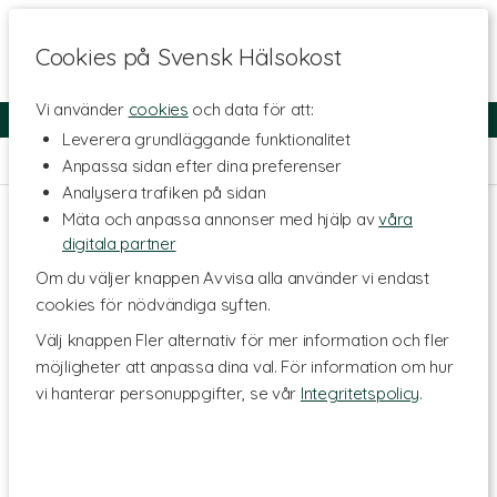
Cookies på Svensk Hälsokost
Vi använder
cookies
och data för att:
Fri frakt
Snabb leverans
Kundklubb
Leverera grundläggande funktionalitet
Hem
>
Hälsa
>
Stress
Anpassa sidan efter dina preferenser
Analysera trafiken på sidan
Mäta och anpassa annonser med hjälp av
våra
digitala partner
Om du väljer knappen Avvisa alla använder vi endast
cookies för nödvändiga syften.
Välj knappen Fler alternativ för mer information och fler
möjligheter att anpassa dina val. För information om hur
vi hanterar personuppgifter, se vår
Integritetspolicy
.