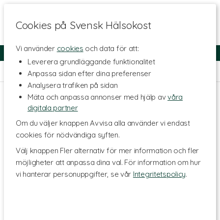
Cookies på Svensk Hälsokost
Vi använder
cookies
och data för att:
Fri frakt
Snabb leverans
Kundklubb
Leverera grundläggande funktionalitet
Hem
>
Hälsa
>
Tillbehör
>
Vetekudde
Anpassa sidan efter dina preferenser
Analysera trafiken på sidan
Mäta och anpassa annonser med hjälp av
våra
digitala partner
Om du väljer knappen Avvisa alla använder vi endast
cookies för nödvändiga syften.
Välj knappen Fler alternativ för mer information och fler
möjligheter att anpassa dina val. För information om hur
vi hanterar personuppgifter, se vår
Integritetspolicy
.