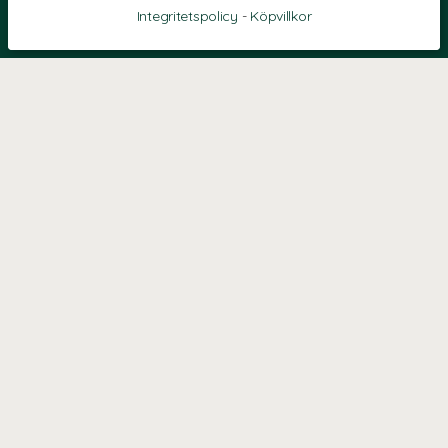
Integritetspolicy
-
Köpvillkor
KONTAKT
Kontaktformulär
TELEFON
0220601040