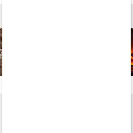
Lär dig mer
Så kan du använda din vetekudde - stor guide
Läs artikel