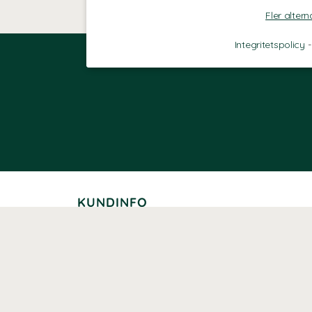
Fler altern
Integritetspolicy
KUNDINFO
Leverans
Betalning
Returer
Köpvillkor
Kundklubb
Studentrabatt