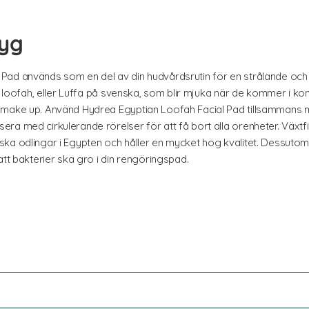
tyg
Pad används som en del av din hudvårdsrutin för en strålande och 
en loofah, eller Luffa på svenska, som blir mjuka när de kommer i k
 make up. Använd Hydrea Egyptian Loofah Facial Pad tillsammans m
ra med cirkulerande rörelser för att få bort alla orenheter. Växt
ka odlingar i Egypten och håller en mycket hög kvalitet. Dessutom 
att bakterier ska gro i din rengöringspad.