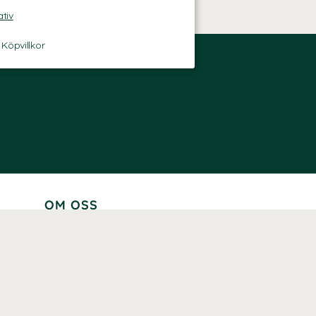
ativ
-
Köpvillkor
OM OSS
Lär känna oss
Vår historia
Våra varumärken
Hållbarhet
Tillgänglighet
Prenumerera
Våra märkningar och certifieringar