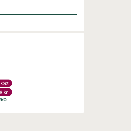
 köpt
9 kr
EKO