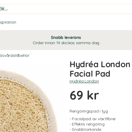
nspiration
Snabb leverans
Order innan 14 skickas samma dag
ktsvårdstillbehör
Hydréa London 
Facial Pad
Hydréa London
69 kr
Rengöringspad i tyg.
- Facialpad av växtfibrer
- Effektiv rengöring
- Snabbtorkande