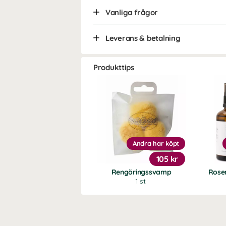
Vanliga frågor
Leverans & betalning
Produkttips
Andra har köpt
105 kr
Rengöringssvamp
Rose
1 st