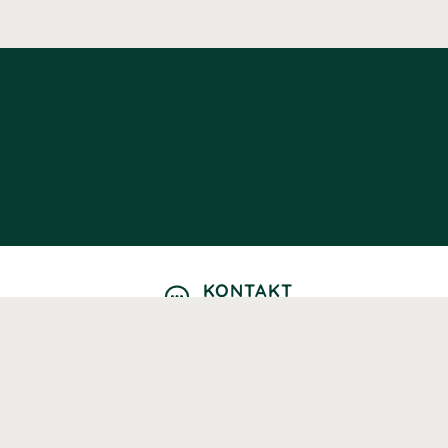
KONTAKT
Kontaktformulär
TELEFON
0220601040
Vardagar: 09:00-12:00
E-POST