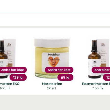
Andra har köpt
Andra har köpt
Andra har
129 kr
69 kr
12
nvatten EKO
Morotskräm
Rosmarinvatten 
100 ml
50 ml
100 ml