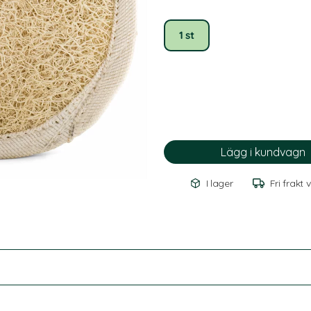
1 st
I lager
Fri frakt 