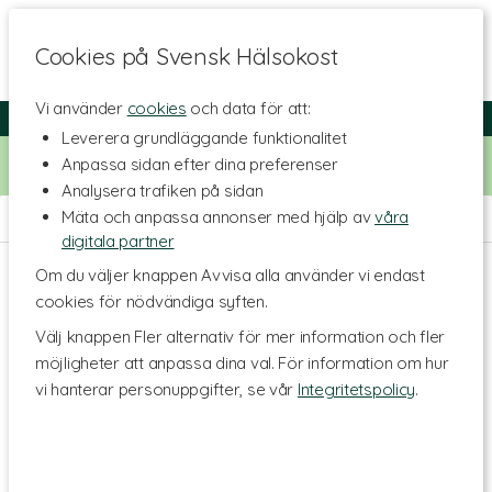
Cookies på Svensk Hälsokost
Vi använder
cookies
och data för att:
Fri frakt
Snabb leverans
Kundklubb
Leverera grundläggande funktionalitet
Bara idag! Handla för 500 kr i butiken och få 20% på alla
Anpassa sidan efter dina preferenser
Healthwell-vitaminer. Kod:
VITAMINER20
Analysera trafiken på sidan
Mäta och anpassa annonser med hjälp av
våra
Hem
>
Livsmedel
>
Buljonger & Kryddor
digitala partner
Om du väljer knappen Avvisa alla använder vi endast
cookies för nödvändiga syften.
Välj knappen Fler alternativ för mer information och fler
möjligheter att anpassa dina val. För information om hur
vi hanterar personuppgifter, se vår
Integritetspolicy
.