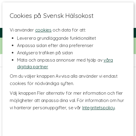
Cookies på Svensk Hälsokost
Vi använder
cookies
och data för att:
Fri frakt
Snabb leverans
Kundklubb
Leverera grundläggande funktionalitet
Bara idag! Handla för 500 kr i butiken och få 20% på alla
Anpassa sidan efter dina preferenser
Healthwell-vitaminer. Kod:
VITAMINER20
Analysera trafiken på sidan
Mäta och anpassa annonser med hjälp av
våra
Hem
>
Hälsa
>
Led- & muskelbesvär
>
Liniment & Salvor
digitala partner
Om du väljer knappen Avvisa alla använder vi endast
cookies för nödvändiga syften.
Välj knappen Fler alternativ för mer information och fler
möjligheter att anpassa dina val. För information om hur
vi hanterar personuppgifter, se vår
Integritetspolicy
.